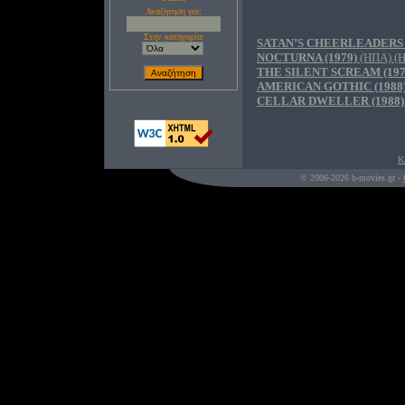
Αναζητηση για:
Στην κατηγορία:
SATAN’S CHEERLEADERS (
NOCTURNA (1979)
(ΗΠΑ) (Η
THE SILENT SCREAM (197
AMERICAN GOTHIC (1988
CELLAR DWELLER (1988)
Κ
© 2006-2026 b-movies.gr -