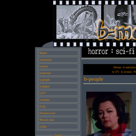
Home
b-mission
b-news
Home
b-mission
b-TV
b-events
Po
b-movies
b-people
b-people
b-άρθρα
b-TV
b-events
Polls
Επικοινωνία
Φιλικά sites
Links
Search