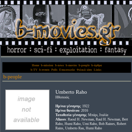
Home
b-mission
b-news
b-movies
b-people
b-άρθρα
b-TV
b-events
Polls
Επικοινωνία
Φιλικά sites
Links
b-people
Umberto Raho
Ηθοποιός
Ημ/νια γέννησης
: 1922
Ημ/νια θανάτου
: 2016
Τοποθεσία γέννησης
: Μπάρι, Ιταλία
Aliases
: Raoul H. Newman, Raul H. Newman, Bert
Raho, Humi Raho, Umi Raho, Bob Raines, Robert
Rains, Umberto Rau, Humi Raho