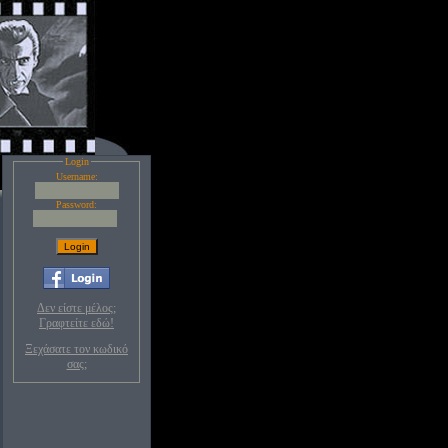
Login
Username:
Password:
Δεν είστε μέλος;
Γραφτείτε εδώ!
Ξεχάσατε τον κωδικό
σας;