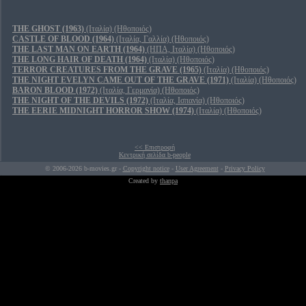
THE GHOST (1963)
(Ιταλία) (Ηθοποιός)
CASTLE OF BLOOD (1964)
(Ιταλία, Γαλλία) (Ηθοποιός)
THE LAST MAN ON EARTH (1964)
(ΗΠΑ, Ιταλία) (Ηθοποιός)
THE LONG HAIR OF DEATH (1964)
(Ιταλία) (Ηθοποιός)
TERROR CREATURES FROM THE GRAVE (1965)
(Ιταλία) (Ηθοποιός)
THE NIGHT EVELYN CAME OUT OF THE GRAVE (1971)
(Ιταλία) (Ηθοποιός)
BARON BLOOD (1972)
(Ιταλία, Γερμανία) (Ηθοποιός)
THE NIGHT OF THE DEVILS (1972)
(Ιταλία, Ισπανία) (Ηθοποιός)
THE EERIE MIDNIGHT HORROR SHOW (1974)
(Ιταλία) (Ηθοποιός)
<< Επιστροφή
Κεντρική σελίδα b-people
© 2006-2026 b-movies.gr -
Copyright notice
-
User Agreement
-
Privacy Policy
Created by
thanpa