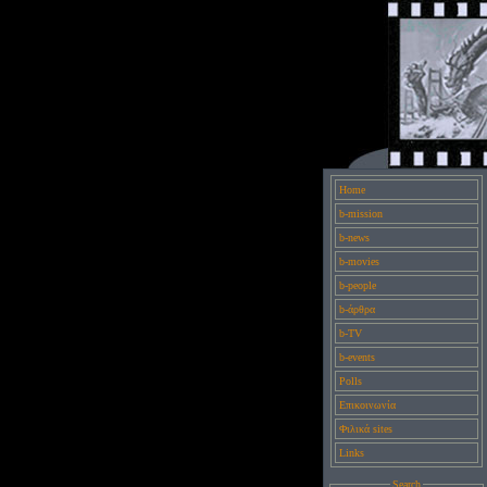
Home
b-mission
b-news
b-movies
b-people
b-άρθρα
b-TV
b-events
Polls
Επικοινωνία
Φιλικά sites
Links
Search