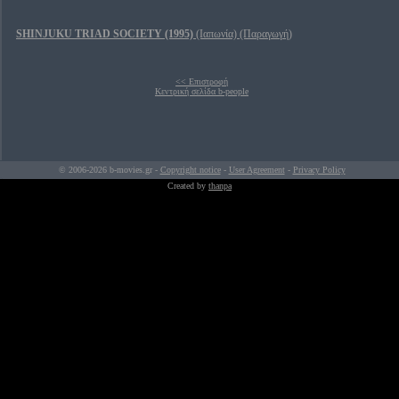
SHINJUKU TRIAD SOCIETY (1995)
(Ιαπωνία) (Παραγωγή)
<< Επιστροφή
Κεντρική σελίδα b-people
© 2006-2026 b-movies.gr -
Copyright notice
-
User Agreement
-
Privacy Policy
Created by
thanpa