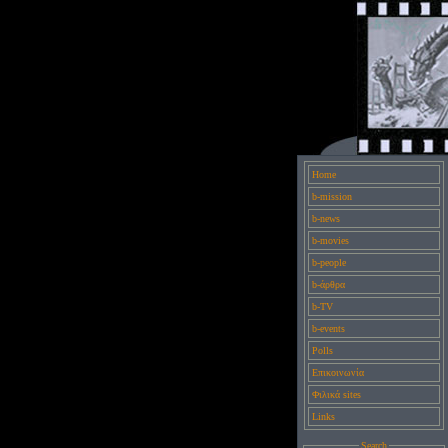
Home
b-mission
b-news
b-movies
b-people
b-άρθρα
b-TV
b-events
Polls
Επικοινωνία
Φιλικά sites
Links
Search