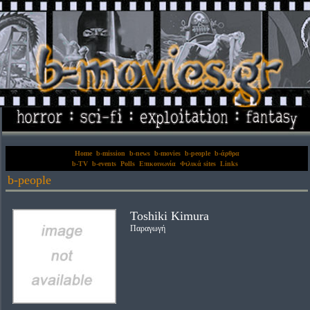
Home
b-mission
b-news
b-movies
b-people
b-άρθρα
b-TV
b-events
Polls
Επικοινωνία
Φιλικά sites
Links
b-people
Toshiki Kimura
Παραγωγή