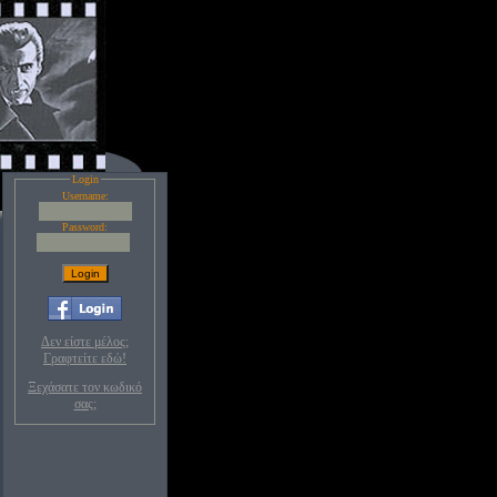
Login
Username:
Password:
Δεν είστε μέλος;
Γραφτείτε εδώ!
Ξεχάσατε τον κωδικό
σας;