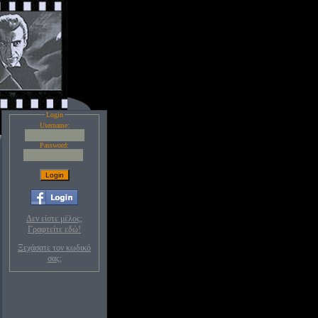
Login
Username:
Password:
Δεν είστε μέλος;
Γραφτείτε εδώ!
Ξεχάσατε τον κωδικό
σας;