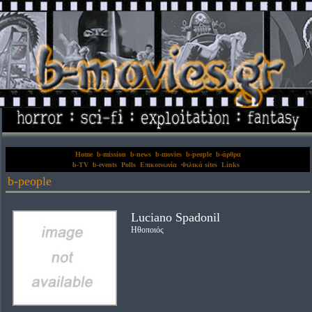
Home
b-mission
b-news
b-movies
b-people
b-άρθρα
b-TV
b-events
Polls
Επικοινωνία
Φιλικά sites
Links
b-people
Luciano Spadonil
Ηθοποιός