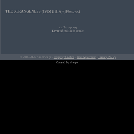
THE STRANGENESS (1985)
(ΗΠΑ) (Ηθοποιός)
<< Επιστροφή
Κεντρική σελίδα b-people
© 2006-2026 b-movies.gr -
Copyright notice
-
User Agreement
-
Privacy Policy
Created by
thanpa