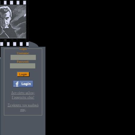
Login
Username:
Password:
Δεν είστε μέλος;
Γραφτείτε εδώ!
Ξεχάσατε τον κωδικό
σας;