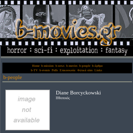
Home
b-mission
b-news
b-movies
b-people
b-άρθρα
b-TV
b-events
Polls
Επικοινωνία
Φιλικά sites
Links
b-people
Diane Borcyckowski
Ηθοποιός