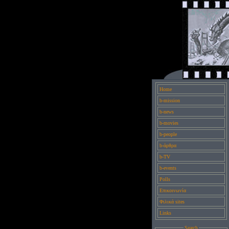
Home
b-mission
b-news
b-movies
b-people
b-άρθρα
b-TV
b-events
Polls
Επικοινωνία
Φιλικά sites
Links
Search