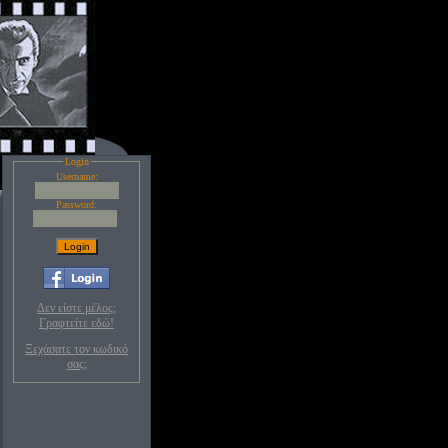
Login
Username:
Password:
Δεν είστε μέλος;
Γραφτείτε εδώ!
Ξεχάσατε τον κωδικό
σας;