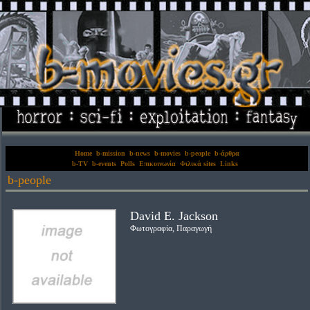
Home
b-mission
b-news
b-movies
b-people
b-άρθρα
b-TV
b-events
Polls
Επικοινωνία
Φιλικά sites
Links
b-people
David E. Jackson
Φωτογραφία, Παραγωγή