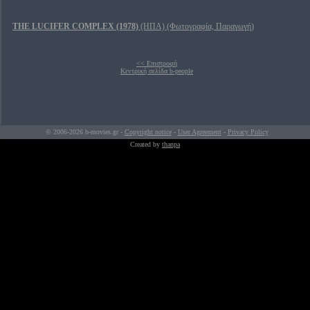
THE LUCIFER COMPLEX (1978)
(ΗΠΑ) (Φωτογραφία, Παραγωγή)
<< Επιστροφή
Κεντρική σελίδα b-people
© 2006-2026 b-movies.gr -
Copyright notice
-
User Agreement
-
Privacy Policy
Created by
thanpa