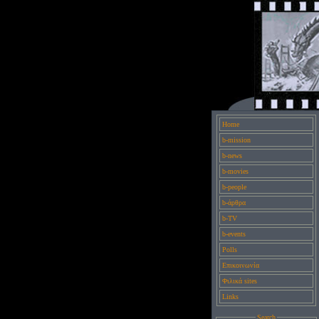
Home
b-mission
b-news
b-movies
b-people
b-άρθρα
b-TV
b-events
Polls
Επικοινωνία
Φιλικά sites
Links
Search