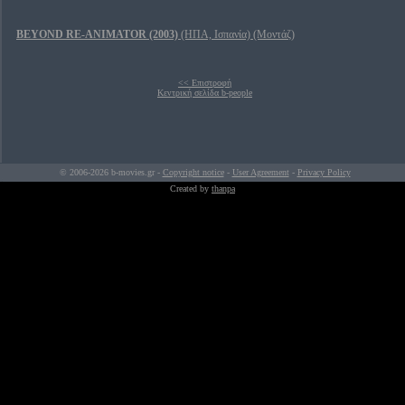
BEYOND RE-ANIMATOR (2003)
(ΗΠΑ, Ισπανία) (Μοντάζ)
<< Επιστροφή
Κεντρική σελίδα b-people
© 2006-2026 b-movies.gr -
Copyright notice
-
User Agreement
-
Privacy Policy
Created by
thanpa