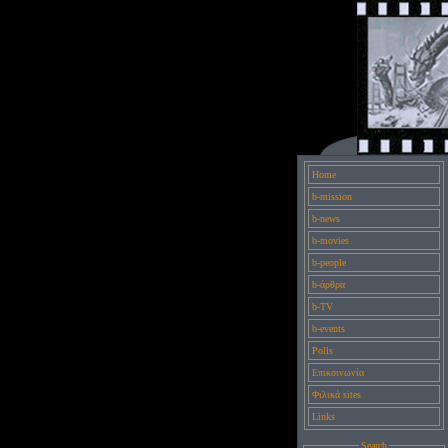
Home
b-mission
b-news
b-movies
b-people
b-άρθρα
b-TV
b-events
Polls
Επικοινωνία
Φιλικά sites
Links
Search