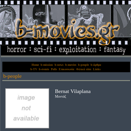
Home
b-mission
b-news
b-movies
b-people
b-άρθρα
b-TV
b-events
Polls
Επικοινωνία
Φιλικά sites
Links
b-people
Bernat Vilaplana
Μοντάζ