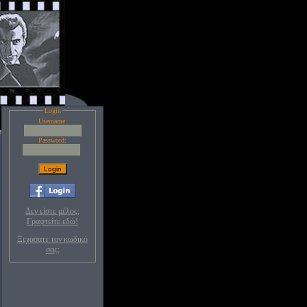
Login
Username:
Password:
Δεν είστε μέλος;
Γραφτείτε εδώ!
Ξεχάσατε τον κωδικό
σας;