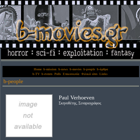
Home
b-mission
b-news
b-movies
b-people
b-άρθρα
b-TV
b-events
Polls
Επικοινωνία
Φιλικά sites
Links
b-people
Paul Verhoeven
Σκηνοθέτης, Σεναριογράφος