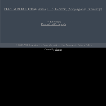
FLESH & BLOOD (1985)
(Ισπανία, ΗΠΑ, Ολλανδία) (Σεναριογράφος, Σκηνοθέτης)
<< Επιστροφή
Κεντρική σελίδα b-people
© 2006-2026 b-movies.gr -
Copyright notice
-
User Agreement
-
Privacy Policy
Created by
thanpa