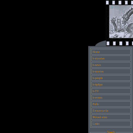
Home
b-mission
b-news
b-movies
b-people
b-άρθρα
b-TV
b-events
Polls
Επικοινωνία
Φιλικά sites
Links
Search