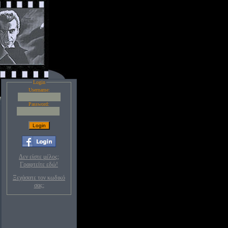
Login
Username:
Password:
Δεν είστε μέλος;
Γραφτείτε εδώ!
Ξεχάσατε τον κωδικό
σας;