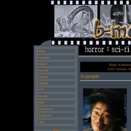
Home
b-mission
b-news
Home
b-mission
b-TV
b-events
Po
b-movies
b-people
b-people
b-άρθρα
b-TV
b-events
Polls
Επικοινωνία
Φιλικά sites
Links
Search