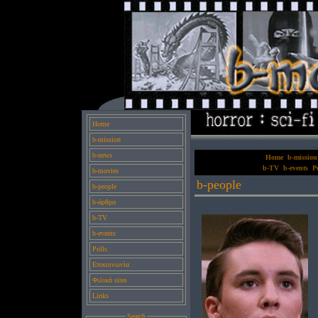
Home
b-mission
b-news
Home
b-mission
b-TV
b-events
Po
b-movies
b-people
b-people
b-άρθρα
b-TV
b-events
Polls
Επικοινωνία
Φιλικά sites
Links
Search