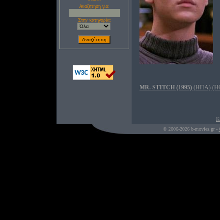
Αναζητηση για:
Στην κατηγορία:
MR. STITCH (1995)
(ΗΠΑ) (Ηθ
Κ
© 2006-2026 b-movies.gr -