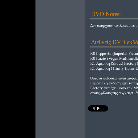
DVD Notes:
Δεν υπάρχουν κυκλοφορίες σ
Διεθνείς DVD εκδό
R0 Γερμανία (Imperial Pictur
R0 Ιταλία (Vegas Multimedi
R1 Αμερική (Shout! Factory)
R1 Αμερική (Trinity Home E
Όλες οι εκδόσεις είναι χωρίς
Γεμρανική έκδοση έχει τα πε
Factory περιέχει μόνο την M
στους φίλους της συγκεκριμέ