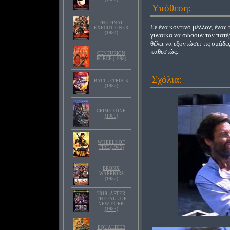
Υπόθεση:
THE FINAL
Σε ένα κοντινό μέλλον, ένας
EXECUTIONER
(1984)
γυναίκα να σώσουν τον πατέρ
θέλει να εξοντώσει τις ομάδ
καθεστώς.
CENTURION
FORCE (1998)
Σχόλια:
BATTLETRUCK
(1982)
CRIME ZONE
(1989)
WHEELS OF
FIRE (1985)
BRONX
WARRIORS
(1982)
2019: AFTER
THE FALL OF
NEW YORK
(1983)
EQUALIZER