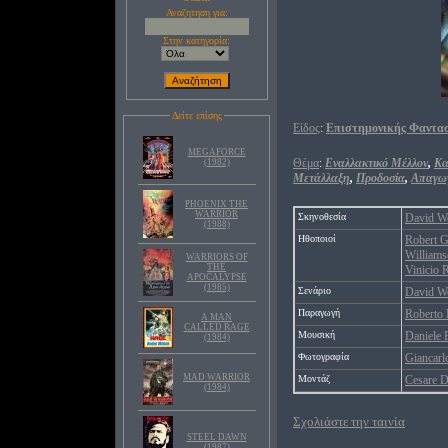
Αναζητηση για:
Στην κατηγορία:
Δείτε επίσης
Είδος
:
Επιστημονικής Φαντα
MEGAFORCE
Θέμα
:
Εναλλακτικό Μέλλον
,
Κα
(1982)
Μετάλλαξη
,
Προδοσία
,
Απαγω
PHOENIX THE
WARRIOR
Σκηνοθεσία
David W
(1988)
Ηθοποιοί
Robert G
William
WARRIORS OF
THE
Vinicio 
APOCALYPSE
(1985)
Σενάριο
David W
Παραγωγή
Roberto 
A MAN
CALLED RAGE
Μουσική
Daniele 
(1984)
Φωτογραφία
Giancarl
MAD WARRIOR
Μοντάζ
Cesare 
(1984)
Σχολιάστε την ταινία
STEEL DAWN
(1987)