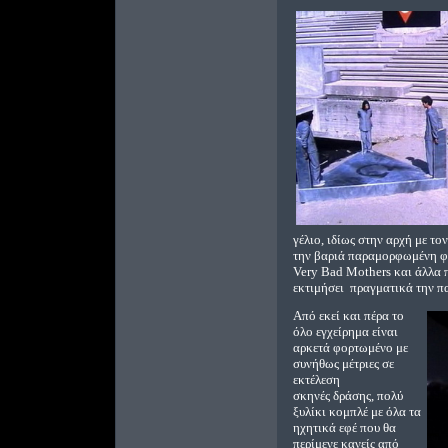
γέλιο, ιδίως στην αρχή με το
την βαριά παραμορφωμένη φ
Very Bad Mothers και άλλα π
εκτιμήσει πραγματικά την π
Από εκεί και πέρα το
όλο εγχείρημα είναι
αρκετά φορτωμένο με
συνήθως μέτριες σε
εκτέλεση
σκηνές δράσης, πολύ
ξυλίκι κομπλέ με όλα τα
ηχητικά εφέ που θα
περίμενε κανείς από