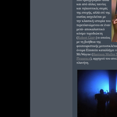
και από άλλες ταινίες
και τηλεοπτικές σειρές
της εποχής, αλλά επί της
ουσίας ασχολείται με
την κλασική ιστορία του
περιπλανώμενου σε έναν
μετά- αποκαλυπτικό
κόσμο τυχοδιώκτη
(
Robert Ginty
) ο οποίος
με τη βοήθεια της
φουτουριστικής μοτοσικλέτας
όνομα Einstein καταλλήγει ν
McWayne (
Harrison Muller S
Pleasence
), αρχηγού του απ
πλανήτη.