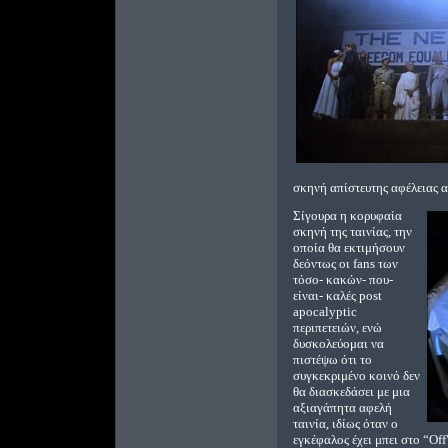
σκηνή απίστευτης αφέλειας αλ
Σίγουρα η κορυφαία
σκηνή της ταινίας, την
οποία θα εκτιμήσουν
δεόντως οι fans των
τόσο- κακών- που-
είναι- καλές post
apocalyptic
περιπετειών, ενώ
δυσκολεύομαι να
πιστέψω ότι το
συγκεκριμένο κοινό δεν
θα διασκεδάσει με μια
αξιαγάπητα αφελή
ταινία, ιδίως όταν ο
εγκέφαλος έχει μπει στο “Of