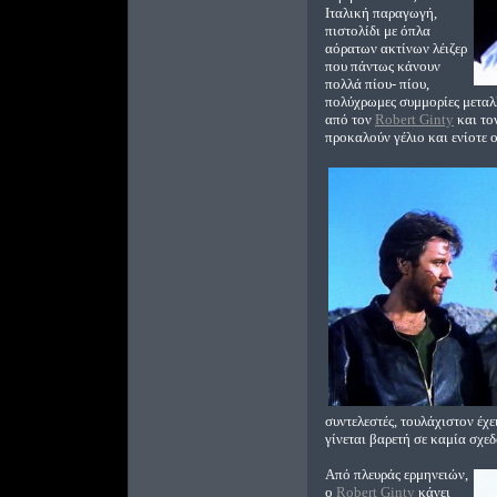
Ιταλική παραγωγή,
πιστολίδι με όπλα
αόρατων ακτίνων λέιζερ
που πάντως κάνουν
πολλά πίου- πίου,
πολύχρωμες συμμορίες μεταλ
από τον
Robert Ginty
και το
προκαλούν γέλιο και ενίοτε ο
συντελεστές, τουλάχιστον έχ
γίνεται βαρετή σε καμία σχεδ
Από πλευράς ερμηνειών,
ο
Robert Ginty
κάνει