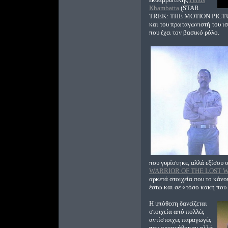
Khambatta
(STAR
TREK: THE MOTION PICT
και του πρωταγωνιστή του ι
που έχει τον βασικό ρόλο.
που γυρίστηκε, αλλά εξίσου σ
WARRIOR OF THE LOST 
αρκετά στοιχεία που το κάνο
έστω και σε «τόσο κακή που 
Η υπόθεση δανείζεται
στοιχεία από πολλές
αντίστοιχες παραγωγές
που προηγήθηκαν αλλά