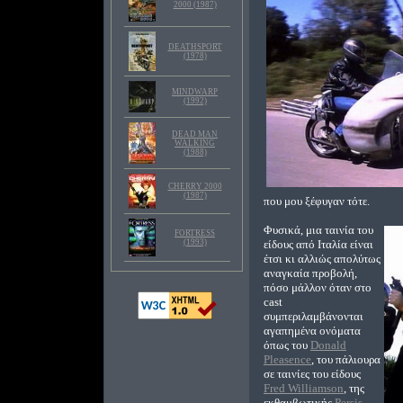
2000 (1987)
DEATHSPORT
(1978)
MINDWARP
(1992)
DEAD MAN
WALKING
(1988)
CHERRY 2000
(1987)
που μου ξέφυγαν τότε.
Φυσικά, μια ταινία του
FORTRESS
(1993)
είδους από Ιταλία είναι
έτσι κι αλλιώς απολύτως
αναγκαία προβολή,
πόσο μάλλον όταν στο
cast
συμπεριλαμβάνονται
αγαπημένα ονόματα
όπως του
Donald
Pleasence
, του πάλιουρα
σε ταινίες του είδους
Fred Williamson
, της
εκθαμβωτικής
Persis