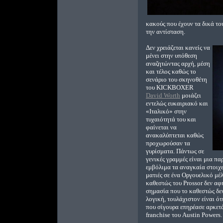
κακούς που έχουν τα δικά το
την αντίσταση.
Δεν χρειάζεται κανείς να
μένει στην υπόθεση
αναζητώντας αρχή, μέση
και τέλος καθώς το
σενάριο του σκηνοθέτη
του KICKBOXER
David Worth
μοιάζει
εντελώς ευκαιριακό και
«Ιταλικό» στην
τυχαιότητά του και
φαίνεται να
ανακαλύπτεται καθώς
προχωρούσαν τα
γυρίσματα. Πάντως σε
γενικές γραμμές είναι μια 
εμβόλιμα τα αναγκαία στοιχ
ματιές σε ένα Οργουελικό μ
καθεστώς του Prossor δεν αφ
σημασία που το καθεστώς δε
λογική, τουλάχιστον είναι ότ
που σίγουρα επηρέασε αρκετά
franchise του Austin Powers.