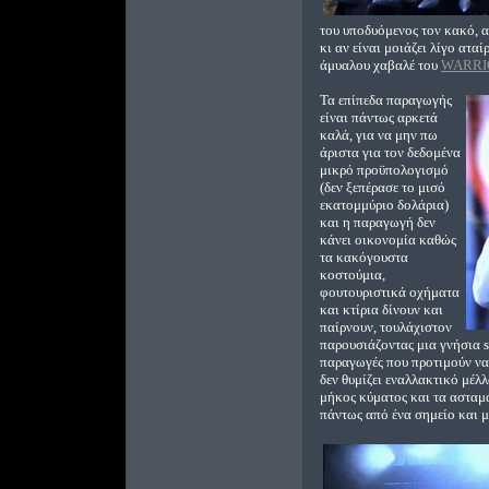
του υποδυόμενος τον κακό, α
κι αν είναι μοιάζει λίγο ατα
άμυαλου χαβαλέ του
WARRI
Τα επίπεδα παραγωγής
είναι πάντως αρκετά
καλά, για να μην πω
άριστα για τον δεδομένα
μικρό προϋπολογισμό
(δεν ξεπέρασε το μισό
εκατομμύριο δολάρια)
και η παραγωγή δεν
κάνει οικονομία καθώς
τα κακόγουστα
κοστούμια,
φουτουριστικά οχήματα
και κτίρια δίνουν και
παίρνουν, τουλάχιστον
παρουσιάζοντας μια γνήσια sc
παραγωγές που προτιμούν να
δεν θυμίζει εναλλακτικό μέλ
μήκος κύματος και τα ασταμά
πάντως από ένα σημείο και μ