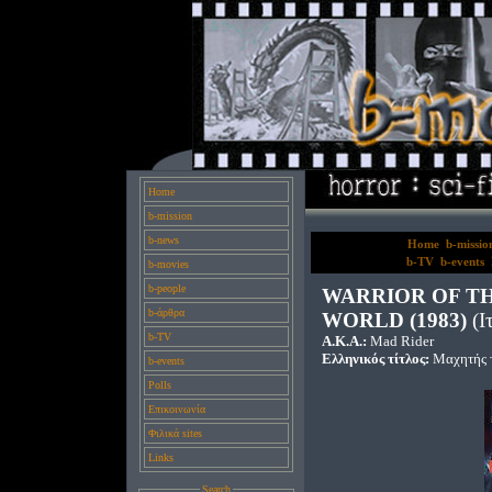
Home
b-mission
b-news
Home
b-missio
b-TV
b-events
b-movies
b-people
WARRIOR OF T
b-άρθρα
WORLD (1983)
(Ι
b-TV
A.K.A.:
Mad Rider
Ελληνικός τίτλος:
Μαχητής 
b-events
Polls
Επικοινωνία
Φιλικά sites
Links
Search