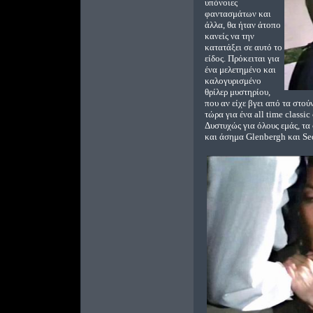
υπόνοιες
φαντασμάτων και
άλλα, θα ήταν άτοπο
κανείς να την
κατατάξει σε αυτό το
είδος. Πρόκειται για
ένα μελετημένο και
καλογυρισμένο
θρίλερ μυστηρίου,
που αν είχε βγει από τα στο
τώρα για ένα all time classi
Δυστυχώς για όλους εμάς, τα
και άσημα Glenbergh και Sed