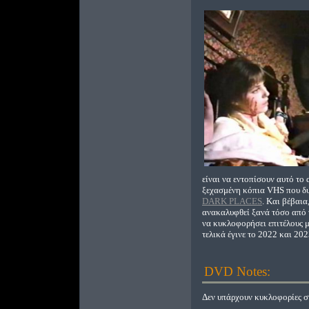
είναι να εντοπίσουν αυτό το
ξεχασμένη κόπια VHS που δυ
DARK PLACES
. Και βέβαια
ανακαλυφθεί ξανά τόσο από τ
να κυκλοφορήσει επιτέλους μ
τελικά έγινε το 2022 και 202
DVD Notes:
Δεν υπάρχουν κυκλοφορίες σ