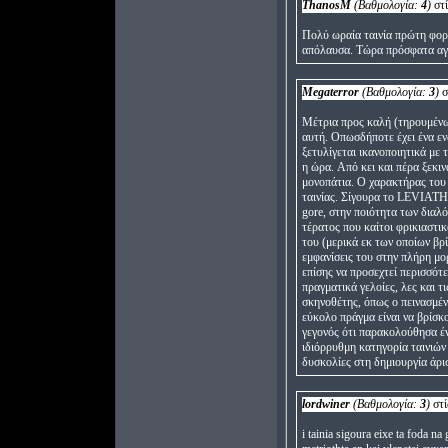
ThanosM
(Βαθμολογία:
4
)
στί
Πολύ ωραία ταινία πρώτη φορά 
απόλαυσα. Τώρα πρόσφατα αγ
Megaterror
(Βαθμολογία:
3
)
σ
Μέτρια προς καλή (τηρουμένων
αυτή. Οπωσδήποτε έχει ένα εν
ξετυλίγεται ικανοποιητικά με 
η ώρα. Από κει και πέρα ξεκιν
μονοπάτια. Ο χαρακτήρας του 
ταινίας. Σίγουρα το LEVIATH
gore, στην ποιότητα των διαλ
τέρατος που καίτοι φρικιαστι
του (μερικά εκ των οποίων βρί
εμφανίσεις του στην πλήρη μο
επίσης να προσεχτεί περισσότε
πραγματικά γελοίες, λες και τ
σκηνοθέτης, όπως ο πεινασμέν
εύκολο πράγμα είναι να βρίσκ
γεγονός ότι παρακολούθησα έν
ιδιόρρυθμη κατηγορία ταινιών
δυσκολίες στη δημιουργία άρι
lordwiner
(Βαθμολογία:
3
)
στί
i tainia sigoura eixe ta foda na