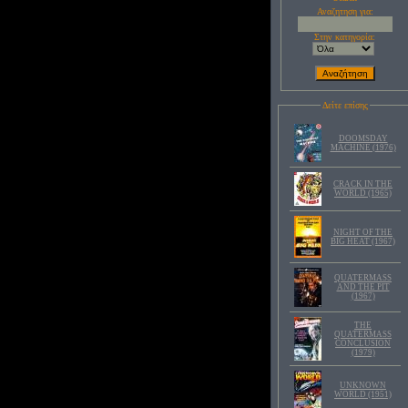
Αναζητηση για:
Στην κατηγορία:
Δείτε επίσης
DOOMSDAY
MACHINE (1976)
CRACK IN THE
WORLD (1965)
NIGHT OF THE
BIG HEAT (1967)
QUATERMASS
AND THE PIT
(1967)
THE
QUATERMASS
CONCLUSION
(1979)
UNKNOWN
WORLD (1951)