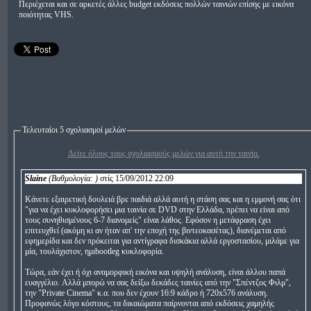
Περιέχεται και σε αρκετές άλλες budget εκδόσεις πολλών ταινιών επίσης με εικόνα
ποιότητας VHS.
Τελευταίοι 5 σχολιασμοί μελών
Δείτε όλους τους σχολιασμούς μελών για αυτή την ταινία.
Slaine
(Βαθμολογία:
)
στίς 15/09/2012 22:09
Κάνετε εξαιρετική δουλειά βρε παιδιά αλλά αυτή η στάση σας και η εμμονή σας ότι
"για να έχει κυκλοφορήσει μια ταινία σε DVD στην Ελλάδα, πρέπει να είναι από
τους συνηθισμένους 6-7 διανομείς" είναι λάθος. Εφόσον η μετάφραση έχει
επιτευχθεί (ακόμη κι αν ήταν απ' την εποχή της βιντεοκασέτας), διανέμεται από
εφημερίδα και δεν πρόκειται για αντίγραφα δισκάκια αλλά εργοστασίου, μιλάμε για
μία, τουλάχιστον, ημιbootleg κυκλοφορία.
Τώρα, εάν έχει ή όχι αναμορφική εικόνα και υψηλή ανάλυση, είναι άλλου παπά
ευαγγέλιο. Αλλά μπορώ να σας δείξω δεκάδες ταινίες από την "Σπέντζος Φιλμ",
την "Private Cinema" κ.α. που δεν έχουν 16:9 κάδρο ή 720x576 ανάλυση.
Προφανώς λόγο κόστους, τα δικαιώματα παίρνονται από εκδόσεις χαμηλής