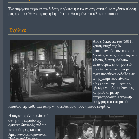
Ένα πυρηνικό πείραμα στο διάστημα γίνεται η αιτία να σχηματιστεί μια γιγάντια πύρινη
μάζα με κατεύθυνση προς τη Γη, κάτι που θα σημάνει το τέλος του κόσμου.
Σχόλια:
Άααχ, δεκαετία του ’50! Η
χρυσή εποχή της b-
επιστημονικής φαντασίας, με
δεκάδες ταινίες με λαστιχένια
τέρατα, διαστημόπλοια-
μινιατούρες, επιστημονικό
προσωπικό να κοιτάει με τις
ώρες παράξενες ενδείξεις σε
απηρχαιωμένους πίνακες
ελέγχου και πρωτόγονους
ηλεκτρονικούς υπολογιστές
και βέβαια, με την
πατροπαράδοτη εισαγωγή-
αφήγηση του ιστορικού
πλαισίου της κάθε ταινίας πριν ή αμέσως μετά τους τίτλους έναρξης.
Η συγκεκριμένη ταινία από
αυτήν την περίοδο έχει
αρκετές διαφορές από τις
περισσότερες, κυρίως
Αμερικάνικες παραγωγές.