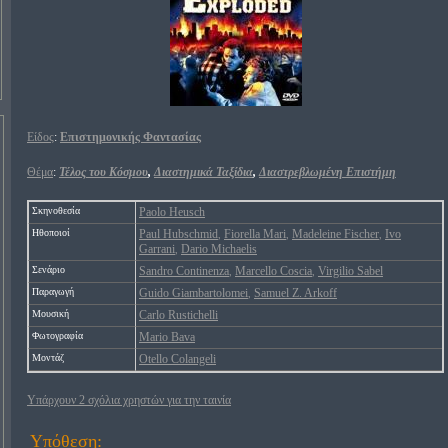
Είδος
:
Επιστημονικής Φαντασίας
Θέμα
:
Τέλος του Κόσμου
,
Διαστημικά Ταξίδια
,
Διαστρεβλωμένη Επιστήμη
Σκηνοθεσία
Paolo Heusch
Ηθοποιοί
Paul Hubschmid
Fiorella Mari
Madeleine Fischer
Ivo
,
,
,
Garrani
Dario Michaelis
,
Σενάριο
Sandro Continenza
Marcello Coscia
Virgilio Sabel
,
,
Παραγωγή
Guido Giambartolomei
Samuel Z. Arkoff
,
Μουσική
Carlo Rustichelli
Φωτογραφία
Mario Bava
Μοντάζ
Otello Colangeli
Υπάρχουν 2 σχόλια χρηστών για την ταινία
Υπόθεση: