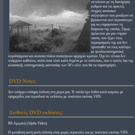
να κάνουν με τη διατήρηση
ρυθμού και τις αρκετές
στιγμές ανούσιων
συζητήσεων που μοιάζουν να
βρίσκονται εκεί περισσότερο
για να επιμηκύνουν τη
διάρκεια της ταινίας. Όμως
πρόκειται για μια «τίμια»
ταινία, που ξέρει τους
περιορισμούς της και δεν
προσπαθεί να τους καλύψει
με ψευδοεπιστημονική
λογοδιάρροια και ανούσια πλάνα συσκέψεων αρχηγών κρατών. Όχι ότι τέτοια δεν
υπάρχουν καθόλου, απλά είναι τόσο καλά δεμένα με το υπόλοιπο, που ο πιστός fan της
κλασσικής επιστημονικής φαντασίας των 50’s ούτε που θα τα παρατηρήσει.
DVD Notes:
Δεν υπάρχει επίσημη έκδοση στη χώρα μας. Η ταινία έχει δοθεί κατά καιρούς με
εφημερίδες και περιοδικά σε εκδόσεις με ποιότητα εικόνας VHS.
Διεθνείς DVD εκδόσεις:
R0 Αμερική (Alpha Video)
Η μοναδική αυτή μονή έκδοση είναι χωρίς περικοπές και με ποιότητα εικόνας VHS.