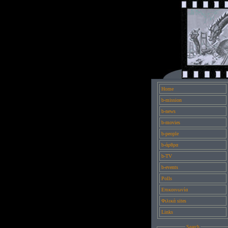
Home
b-mission
b-news
b-movies
b-people
b-άρθρα
b-TV
b-events
Polls
Επικοινωνία
Φιλικά sites
Links
Search