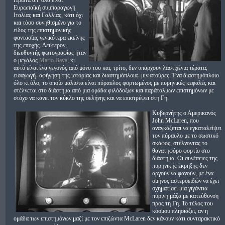
Πρώτα απ’ όλα είναι
Ευρωπαϊκή συμπαραγωγή
Ιταλίας και Γαλλίας, κάτι όχι
και τόσο συνηθισμένο για το
είδος της επιστημονικής
φαντασίας γενικότερα εκείνης
της εποχής. Δεύτερον,
διευθυντής φωτογραφίας ήταν
ο μεγάλος
Mario Bava
, κι
αυτό είναι ένα γεγονός από μόνο του και, τρίτο, δεν υπάρχουν λαστιχένια τέρατα,
εισαγωγή- αφήγηση της ιστορίας και διαστημόπλοια- μινιατούρες. Ένα διαστημόπλοιο
όλο κι όλο, το οποίο μάλιστα είναι πύραυλος φορτωμένος με πυρηνικές κεφαλές και
στέλνεται στο διάστημα από μια ομάδα φιλόδοξων και παράτολμων επιστημόνων με
στόχο να κάνει τον κύκλο της σελήνης και να επιστρέψει στη Γη.
Κυβερνήτης ο Αμερικανός
John McLaren, που
αναγκάζεται να εγκαταλείψει
τον πύραυλο με το σωστικό
σκάφος, στέλνοντας το
θανατηφόρο φορτίο στο
διάστημα. Οι συνέπειες της
πυρηνικής έκρηξης δεν
αργούν να φανούν, με ένα
σμήνος αστεροειδών να έχει
σχηματίσει μια γιγάντια
πύρινη μάζα με κατεύθυνση
προς τη Γη. Το τέλος του
κόσμου πλησιάζει, αν η
ομάδα των επιστημόνων μαζί με τον επιζώντα McLaren δεν κάνουν κάτι συνταρακτικό