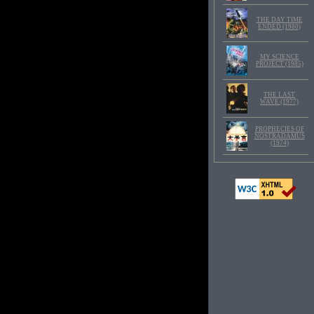
THE DAY TIME
ENDED (1980)
MY SCIENCE
PROJECT (1985)
THE LAST
WAVE (1977)
PROPHECIES OF
NOSTRADAMUS
(1974)