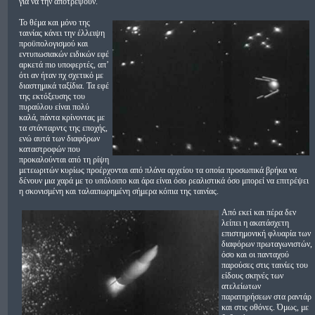
για να την αποτρέψουν.
Το θέμα και μόνο της
ταινίας κάνει την έλλειψη
προϋπολογισμού και
εντυπωσιακών ειδικών εφέ
αρκετά πιο υποφερτές, απ’
ότι αν ήταν πχ σχετικό με
διαστημικά ταξίδια. Τα εφέ
της εκτόξευσης του
πυραύλου είναι πολύ
καλά, πάντα κρίνοντας με
τα στάνταρντς της εποχής,
ενώ αυτά των διαφόρων
καταστροφών που
προκαλούνται από τη ρίψη
μετεωριτών κυρίως προέρχονται από πλάνα αρχείου τα οποία προσωπικά βρήκα να
δένουν μια χαρά με το υπόλοιπο και άρα είναι όσο ρεαλιστικά όσο μπορεί να επιτρέψει
η σκονισμένη και ταλαιπωρημένη σήμερα κόπια της ταινίας.
Από εκεί και πέρα δεν
λείπει η ακατάσχετη
επιστημονική φλυαρία των
διαφόρων πρωταγωνιστών,
όσο και οι πανταχού
παρούσες στις ταινίες του
είδους σκηνές των
ατελείωτων
παρατηρήσεων στα ραντάρ
και στις οθόνες. Όμως, με