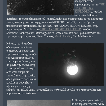
δεδομένους τους
περιορισμούς του, το
THE
DAY THE SKY
EXPLODED
καταφέρνει
σε μεγάλο βαθμό να
μεταδώσει το συναίσθημα πανικού και απελπισίας που συναντήσαμε σε πιο πρόσφατες
ταινίες κοσμικής καταστροφής, όπως το METEOR του 1979, και τα ακόμα πιο
πρόσφατα και πανάκριβα DEEP IMPACT και ARMAGEDDON. Μάλιστα, στην
περίπτωση του METEOR, το
THE DAY THE SKY EXPLODED
μοιάζει να
λειτουργεί καλύτερα και μάλιστα χωρίς τα μεγάλα ονόματα που βρίσκονταν στο cast
της συγκεκριμένης ταινίας (Sean Connery,
Martin Landau
, Carl Malden κλπ).
Κάποιες- κατά κανόνα
αδιάφορες- υποπλοκές
υπάρχουν, με κυριότερη
την ιστορία αγάπης μεταξύ
του Αμερικανού πιλότου
και της μνηστής του, που
με φόντο την επερχόμενη
καταστροφή του πλανήτη
δίνει έναν ακόμα πιο
τραγικό τόνο στην ταινία,
αλλά γενικά το όλο θέαμα
κινείται σε ασυνήθιστα
υψηλά για την εποχή
επίπεδα και, τολμώ να πω, σχηματίζει ένα πολύ καλό σύνολο που λειτουργεί άψογα
παρ’ όλες τις ατέλειές του.
Ατέλειες υπάρχουν πολλές,
με τις περισσότερες να έχουν