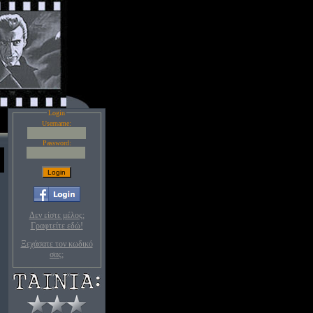
Login
Username:
Password:
Δεν είστε μέλος;
Γραφτείτε εδώ!
Ξεχάσατε τον κωδικό
σας;