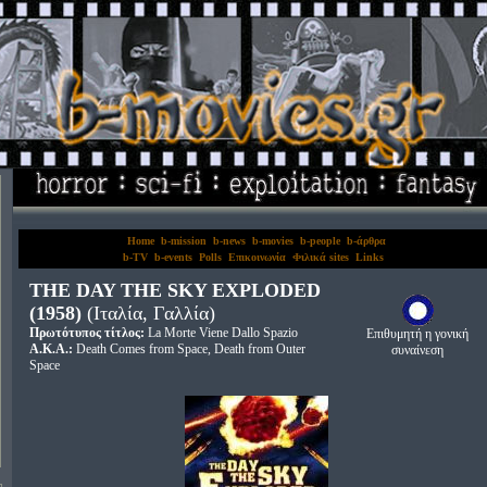
Home
b-mission
b-news
b-movies
b-people
b-άρθρα
b-TV
b-events
Polls
Επικοινωνία
Φιλικά sites
Links
THE DAY THE SKY EXPLODED
(1958)
(Ιταλία, Γαλλία)
Πρωτότυπος τίτλος:
La Morte Viene Dallo Spazio
Επιθυμητή η γονική
A.K.A.:
Death Comes from Space, Death from Outer
συναίνεση
Space