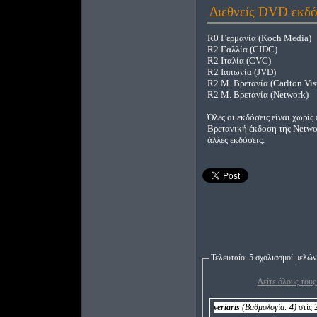
Διεθνείς DVD εκδό
R0 Γερμανία (Koch Media)
R2 Γαλλία (CIDC)
R2 Ιταλία (CVC)
R2 Ιαπωνία (JVD)
R2 Μ. Βρετανία (Carlton Vis
R2 Μ. Βρετανία (Network)
Όλες οι εκδόσεις είναι χωρί
Βρετανική έκδοση της Networ
άλλες εκδόσεις.
Τελευταίοι 5 σχολιασμοί μελών
Δείτε όλους τους
veriaris
(Βαθμολογία:
4
)
στίς 