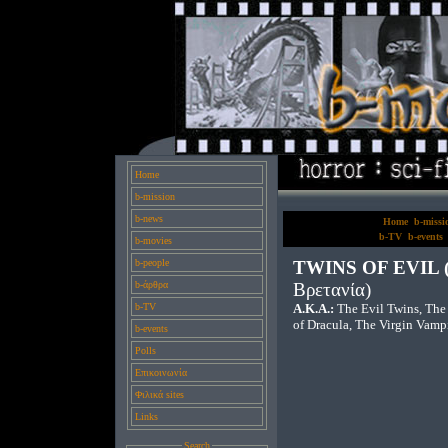
Home
b-mission
b-news
Home
b-missi
b-TV
b-events
b-movies
b-people
TWINS OF EVIL (
b-άρθρα
Βρετανία)
b-TV
A.K.A.:
The Evil Twins, The
of Dracula, The Virgin Vamp
b-events
Polls
Επικοινωνία
Φιλικά sites
Links
Search