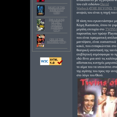
του cult ειδώλου
David
NIGHT OF THE
Warbeck
(
THE BEYOND
,
T
WEREWOLF
ανιψιές του είναι η πηγή του
(1980)
THE LEGEND
Η τάση που εγκαινιάστηκε με 
OF THE 7
Κόμη Karnstein, όπου το γυμ
GOLDEN
VAMPIRES
μεγάλη επιτυχία στο
TWINS 
(1974)
παρουσίας των πρώην Playm
που είναι πραγματική απόλαυ
CRY OF THE
μαντέψατε, είναι ουσιαστικά
BANSHEE (1970)
κακό, που ενσαρκώνεται στο
θεατρική υπόστασή της ταινί
επιβλητική ατμόσφαιρα το 
εδώ δίνει μια από τις καλύτε
αδίστακτος κυνηγός μαγισσών
το αίμα του να υποκύπτει στ
της αγάπης του προς την ανι
στο λόγο του Θεού.