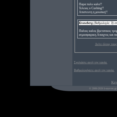
Παρα πολυ καλο!!
Τελειος ο Cushing!!
Απιστευτη η μουσικη!!
Kroneberg
(Βαθμολογία:
3
)
στ
Παλιος καλος βρετανικος τρομ
ατμοσφαιρικη.Απαιχτος και πα
Δείτε όλους τους
Σχολιάστε αυτή την ταινία.
Βαθμολογήσετε αυτή την ταινία.
Κεν
© 2006-2026 b-movies.gr