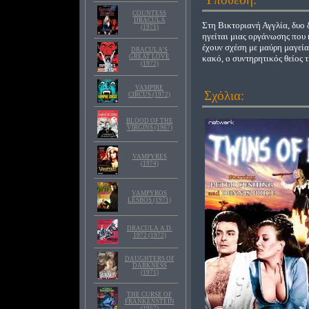
COUNTESS
DRACULA
Στη Βικτοριανή Αγγλία, δυο 
(1971)
ηγείται μιας οργάνωσης που 
έχουν σχέση με μαύρη μαγεία
DRACULA’S
GREAT LOVE
κακό, ο συντηρητικός θείος τ
(1972)
VAMPIRE
Σχόλια:
CIRCUS (1972)
BLOOD OF THE
VIRGINS (1967)
VAMPYRES
(1974)
VAMPYROS
LESBOS (1971)
DRACULA A.D.
1972 (1972)
DAUGHTERS OF
DARKNESS
(1971)
THE CURSE OF
FRANKENSTEIN
(1957)