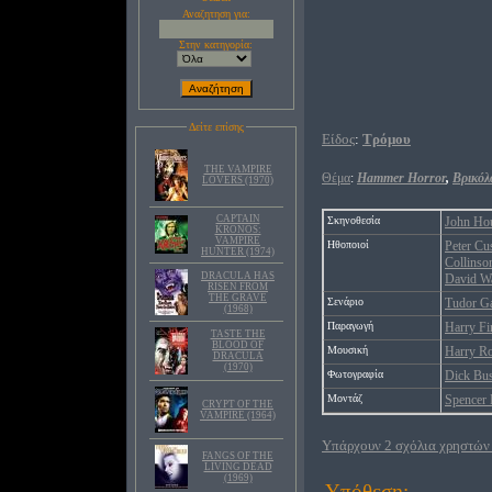
Αναζητηση για:
Στην κατηγορία:
Δείτε επίσης
Είδος
:
Τρόμου
THE VAMPIRE
Θέμα
:
Hammer Horror
,
Βρικόλ
LOVERS (1970)
CAPTAIN
Σκηνοθεσία
John Ho
KRONOS:
VAMPIRE
Ηθοποιοί
Peter Cu
HUNTER (1974)
Collinso
DRACULA HAS
David W
RISEN FROM
THE GRAVE
Σενάριο
Tudor Ga
(1968)
Παραγωγή
Harry Fi
TASTE THE
BLOOD OF
Μουσική
Harry Ro
DRACULA
(1970)
Φωτογραφία
Dick Bu
Μοντάζ
Spencer
CRYPT OF THE
VAMPIRE (1964)
Υπάρχουν 2 σχόλια χρηστών 
FANGS OF THE
LIVING DEAD
(1969)
Υπόθεση: