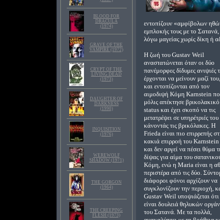
BLOOD FOR
DRACULA
εντοπίζουν «αμφίβολων ηθών»
(1974)
εμπλοκής τους με το Σατανά,
λόγω μαγείας χωρίς δίκη ή αδ
GRAVE OF THE
VAMPIRE (1972)
Η ζωή του Gustav Weil
αναστατώνεται όταν οι δύο
CRYPT OF THE
πανέμορφες δίδυμες ανιψιές 
LIVING DEAD
έρχονται να μείνουν μαζί του
(1973)
και εντοπίζονται από τον
αιμοδιψή Κόμη Karnstein π
DAUGHTER OF
μόλις απέκτησε βρικολακικό
DARKNESS
(1990)
status και έχει σκοπό να τις
μετατρέψει σε υπηρέτριές του
κάνοντάς τις βρικόλακες. Η
INQUISITION
Frieda είναι πιο επιρρεπής σ
(1976)
κακιά επιρροή του Karnstein
και δεν αργεί να πέσει θύμα τ
WEREWOLF
δίψας για αίμα του σατανικο
SHADOW (1971)
Κόμη, ενώ η Maria είναι η α
περιστέρα από τις δύο. Σύντο
διάφοροι φόνοι αρχίζουν να
THE GORGON
(1964)
συγκλονίζουν την περιοχή, κ
Gustav Weil υποψιάζεται ότι
είναι δουλειά θηλυκών οργά
THE CREEPING
του Σατανά. Με τα πολλά,
FLESH (1973)
ανακαλύπτει με τη βοήθεια κ