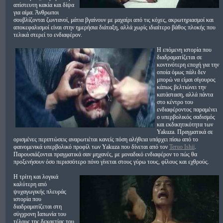
απίστευτη κακία και δίψα
για αίμα. Άνθρωποι
σουβλίζονται ζωντανοί, μάτια βγαίνουν με μαχαίρι από τις κόχες, ακρωτηριασμοί και
αποκεφαλισμοί είναι στην ημερήσια διάταξη, αλλά χωρίς ιδιαίτερο βάθος πλοκής που
τελικά στερεί το ενδιαφέρον.
Η επόμενη ιστορία που
διαδραματίζεται σε
κοντινότερη εποχή για την
οποία όμως πάλι δεν
μπορώ να είμαι σίγουρος
κάπως βελτιώνει την
κατάσταση, αλλά πάντα
στο κέντρο του
ενδιαφέροντος παραμένει
ο υπερβολικός σαδισμός
και εκδικητικότητα των
Yakuza. Πραγματικά σε
ορισμένες περιπτώσεις αναρωτιέται κανείς πόση αλήθεια υπάρχει πίσω από το
φαινομενικά υπερβολικό προφίλ των Yakuza που δίνεται από τον
Teruo Ishii
.
Παρουσιάζονται πραγματικά σαν μηχανές, με μοναδικό ενδιαφέρον το πώς θα
προξενήσουν όσο περισσότερο πόνο γίνεται στους γύρω τους, φίλους και εχθρούς.
Η τρίτη και λογικά
καλύτερη από
ψυχαγωγικής πλευράς
ιστορία που
διαδραματίζεται στη
σύγχρονη Ιαπωνία του
τέλους της δεκαετίας του