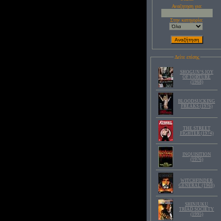
Αναζητηση για:
Στην κατηγορία:
Δείτε επίσης
SHOGUN’S JOY
OF TORTURE
(1968)
BLOODSUCKING
FREAKS (1976)
THE STREET
FIGHTER (1974)
INQUISITION
(1976)
WITCHFINDER
GENERAL (1968)
SHINJUKU
TRIAD SOCIETY
(1995)