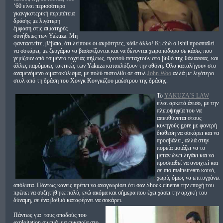
‘60 είναι περισσότερο
γκανγκστερική περιπέτεια
δράσης με λιγότερη
έμφαση στις αιματηρές
συνήθειες των Yakuza. Μη
φανταστείτε, βέβαια, ότι λείπουν οι ακρότητες, κάθε άλλο! Κι εδώ ο Ishii προσπαθεί
να σοκάρει, με ζευγάρια να βασανίζονται και να δένονται χειροπόδαρα σε κάσες που
γεμίζουν από τσιμέντο ταχείας πήξεως, προτού πεταχτούν στο βυθό της θάλασσας, και
άλλες παρόμοιες τακτικές των Yakuza κατακλύζουν την οθόνη. Όλα καταλήγουν στο
αναμενόμενο αιματοκύλισμα, με πολύ πιστολίδι σε στυλ
John Woo
αλλά με λιγότερο
στυλ από τη δράση του Χονγκ Κονγκέζου μαέστρου της δράσης.
Το
YAKUZA’S LAW
είναι αρκετά άνισο, με την
πλειοψηφία του να
απευθύνεται στους
κυνηγούς gore με φανερή
διάθεση να σοκάρει και να
προσβάλει, αλλά στην
πορεία μοιάζει να το
μετανιώνει λιγάκι και να
προσπαθεί να ανοιχτεί και
σε πιο mainstream κοινό,
χωρίς όμως να επιτυγχάνει
απόλυτα. Πάντως κανείς πρέπει να αναγνωρίσει ότι σαν Shock cinema την εποχή του
πρέπει να συζητήθηκε πολύ, ενώ ακόμα και σήμερα που έχει χάσει την αρχική του
δύναμη, σε ένα βαθμό καταφέρνει να σοκάρει.
Πάντως για τους οπαδούς του
exploitation σινεμά μια ευκαιρία στο