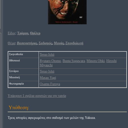
Είδος
:
Τρόμου
,
Θρίλερ
Θέμα
:
Βασανιστήρια
,
Σαδισμός
,
Μαφία
,
Σπονδυλωτή
Σκηνοθεσία
Teruo Ishii
Ηθοποιοί
Ryutaro Otomo
Bunta Sugawara
Minoru Ohki
Hiroshi
,
,
,
Miyauchi
Σενάριο
Teruo Ishii
Μουσική
Masao Yagi
Φωτογραφία
Osamu Furuya
Υπάρχουν 1 σχόλια χρηστών για την ταινία
Υπόθεση:
Τρεις ιστορίες αφιερωμένες στο σαδισμό των μελών της Yakuza.