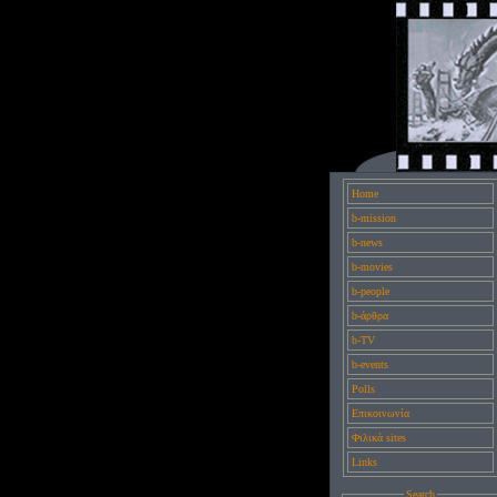
Home
b-mission
b-news
b-movies
b-people
b-άρθρα
b-TV
b-events
Polls
Επικοινωνία
Φιλικά sites
Links
Search