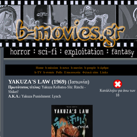
Home
b-mission
b-news
b-movies
b-people
b-άρθρα
b-TV
b-events
Polls
Επικοινωνία
Φιλικά sites
Links
YAKUZA'S LAW (1969)
(Ιαπωνία)
Πρωτότυπος τίτλος:
Yakuza Keibatsu-Shi: Rinchi -
Κατάλληλο για άνω των
Shikei!
18
A.K.A.:
Yakuza Punishment: Lynch