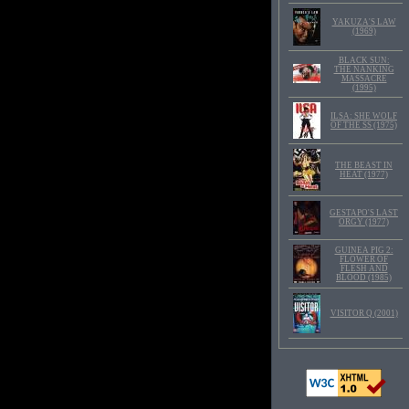
YAKUZA'S LAW
(1969)
BLACK SUN:
THE NANKING
MASSACRE
(1995)
ILSA: SHE WOLF
OF THE SS (1975)
THE BEAST IN
HEAT (1977)
GESTAPO'S LAST
ORGY (1977)
GUINEA PIG 2:
FLOWER OF
FLESH AND
BLOOD (1985)
VISITOR Q (2001)