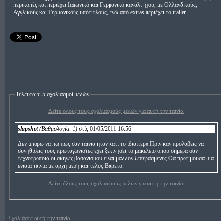
περικοπές και περιέχει Ιαπωνικό και Γερμανικό κανάλι ήχου, με Ολλανδικούς,
Αγγλικούς και Γερμανικούς υπότιτλους, ενώ από extras περιέχει το trailer.
Τελευταίοι 5 σχολιασμοί μελών
Δείτε όλους τους σχολιασμούς μελών για αυτή την ταινία.
slapshot
(Βαθμολογία:
1
)
στίς 01/05/2011 16:56
Δεν μπορω να πω πως σαν ταινια ηταν κατι το ιδιαιτερο.Πριν καν προλαβεις να
συνηθισεις τους πρωταγωνιστες εχει ξεκινησει το μακελειο οπου σημερα σαν
τεχνοτροποια οι σκηνες βασανισμου ειναι μαλλον ξεπερασμενες.Θα προτιμουσα μια
ενιαια ταινια με αρχη μεση και τελος.Βαρετο.
Δείτε όλους τους σχολιασμούς μελών για αυτή την ταινία.
Σχολιάστε αυτή την ταινία.