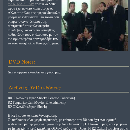
YAKUZA’S LAW
πρέπει να δοθεί
αφού έχει αρκετά καλά στοιχεία.
Αλλά στο τέλος της ημέρας δύσκολα
μπορεί να ενθουσιάσει μια ταινία που
οι πρωταγωνιστές είναι στην
συντριπτική τους πλειοψηφία
αιμοδιψείς μανιακοί που συνήθως
καθαρίζουν τους υπόλοιπους με τον
πιο φρικτό τρόπο πριν προλάβει καν
να τους συνηθίσει ο θεατής στο μάτι.
DVD Notes:
Δεν υπάρχουν εκδόσεις στη χώρα μας.
Διεθνείς DVD εκδόσεις:
R0 Ολλανδία (Japan Shock/ Extreme Collection)
R2 Γερμανία (Cult Movies Entertainment)
R2 Ολλανδία (Japan Shock)
H R2 Γερμανίας είναι λογοκριμένη.
Οι υπόλοιπες είναι χωρίς περικοπές, με καλύτερη την R0 που έχει αναμορφική
widescreen μεταφορά, αλλά μόνο αν μιλάτε Ιαπωνικά ή Ολλανδικά, μιας και έχει μόνο
το Ιαπωνικό ηχητικό κανάλι με Ολλανδικούς υπότιτλους. Η R2 Ολλανδίας είναι χωρίς