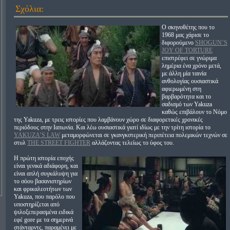
Σχόλια:
O σκηνοθέτης που το
1968 μας χάρισε το
διφορούμενο
SHOGUN’S
JOY OF TORTURE
επιστρέφει σε γνώριμα
λημέρια ένα χρόνο μετά,
με άλλη μία ταινία
ανθολογίας ουσιαστικά
αφιερωμένη στη
βαρβαρότητα και το
σαδισμό των Yakuza
καθώς επιβάλουν το Νόμο
της Yakuza, με τρεις ιστορίες που λαμβάνουν χώρο σε διαφορετικές χρονικές
περιόδους στην Ιαπωνία. Και λέω ουσιαστικά γιατί ιδίως με την τρίτη ιστορία το
YAKUZA’S LAW
μεταμορφώνεται σε γκανγκστερική περιπέτεια πολεμικών τεχνών σε
στυλ
THE STREET FIGHTER
αλλάζοντας τελείως το ύφος του.
Η πρώτη ιστορία εποχής
είναι γενικά αδιάφορη, και
είναι απλή συγκάλυψη για
το σόου βασανιστηρίων
και φρικαλεοτήτων των
Yakuza, που παρόλο που
υποστηρίζεται από
ψιλοξεπερασμένα ειδικά
εφέ gore με τα σημερινά
στάνταρντς, παραμένει με