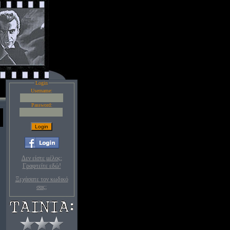
Login
Username:
Password:
Δεν είστε μέλος;
Γραφτείτε εδώ!
Ξεχάσατε τον κωδικό
σας;