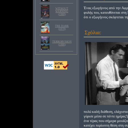
Ένας εξωγήινος από την Αφρο
WITHOUT
WARNING
φυλής του, κατευθύνεται στη
(1980)
ότι ο εξωγήινος σκέφτεται τ
THE DARK
(1979)
Σχόλια:
TERRORVISION
(1986)
πολύ καλή διάθεση, ελάχιστα
γύρισε μέσα σε πέντε ημέρες
ένα τέρας που σήμερα μοιάζε
κατέχει περίοπτη θέση στη σ