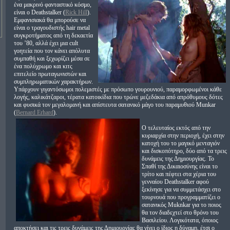
ένα μακρινό φανταστικό κόσμο,
είναι ο Deathstalker (
Rick Hill
).
Εμφανισιακά θα μπορούσε να
είναι ο τραγουδιστής hair metal
συγκροτήματος από τη δεκαετία
του ’80, αλλά έχει μια cult
γοητεία που τον κάνει απόλυτα
συμπαθή και ξεχωρίζει μέσα σε
ένα πολύχρωμο και κιτς
επιτελείο πρωταγωνιστών και
συμπληρωματικών χαρακτήρων.
Υπάρχουν γιγαντόσωμοι πολεμιστές με πρόσωπο γουρουνιού, παραμορφωμένοι κάθε
λογής, καλικάτζαροι, τέρατα κατοικίδια που τρώνε μεζεδάκια από απρόθυμους δότες
και φυσικά τον μεγαλομανή και απίστευτα σατανικό μάγο του παραμυθιού Munkar
(
Bernard Erhard
).
Ο τελευταίος εκτός από την
κυριαρχία στην περιοχή, έχει στην
κατοχή του το μαγικό μενταγιόν
και δισκοπότηρο, δύο από τα τρεις
δυνάμεις της Δημιουργίας. Το
Σπαθί της Δικαιοσύνης είναι το
τρίτο και πέφτει στα χέρια του
γενναίου Deathstalker αφού
ξεκίνησε για να συμμετάσχει στο
τουρνουά που προγραμματίζει ο
σατανικός Muknkar για το ποιος
θα τον διαδεχτεί στο θρόνο του
Βασιλείου. Λογικότατα, όποιος
αποκτήσει και τις τρεις δυνάμεις της Δημιουργίας θα γίνει ο ίδιος η δύναμη, έτσι ο