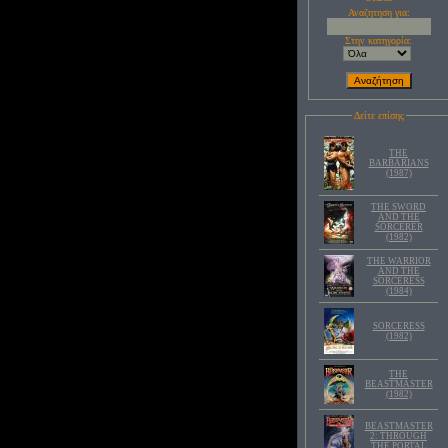
Αναζητηση για:
Στην κατηγορία:
Δείτε επίσης
THE
BARBARIANS
(1987)
THE SWORD
AND THE
SORCERER
(1982)
THE WARRIOR
AND THE
SORCERESS
(1984)
SORCERESS
(1982)
THE
BEASTMASTER
(1982)
BEASTMASTER
2: THROUGH
THE PORTAL