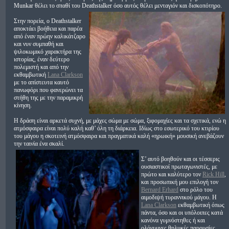
Munkar θέλει το σπαθί του Deathstalker όσο αυτός θέλει μενταγιόν και δισκοπότηρο.
Στην πορεία, ο Deathstalker
αποκτάει βοήθεια και παρέα
από έναν πρώην καλικάτζαρο
και νυν συμπαθή και
ψιλοκωμικό χαρακτήρα της
ιστορίας, έναν δεύτερο
πολεμιστή και από την
εκθαμβωτική
Lana Clarkson
με το απίστευτα καυτό
πανωφόρι που φανερώνει τα
στήθη της με την παραμικρή
κίνηση.
Η δράση είναι αρκετά συχνή, με μάχες σώμα με σώμα, ξιφομαχίες και τα σχετικά, ενώ η
ατμόσφαιρα είναι πολύ καλή καθ’ όλη τη διάρκεια. Ιδίως στο εσωτερικό του κτιρίου
του μάγου η σκοτεινή ατμόσφαιρα και πραγματικά καλή «ηρωική» μουσική ανεβάζουν
την ταινία ένα σκαλί.
Σ’ αυτό βοηθούν και οι τέσσερις
ουσιαστικοί πρωταγωνιστές, με
πρώτο και καλύτερο τον
Rick Hill
,
και προσωπική μου επιλογή τον
Bernard Erhard
στο ρόλο του
αιμοδιψή τυραννικού μάγου. Η
Lana Clarkson
εκθαμβωτική όπως
πάντα, όσο και οι υπόλοιπες κατά
κανόνα γυμνόστηθες ή και
ολόγυμνες θηλυκές παρουσίες.