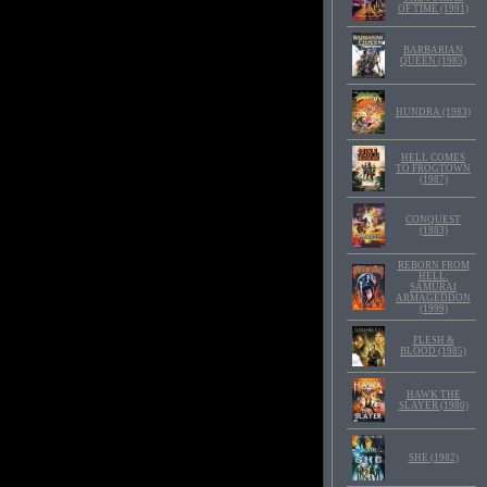
OF TIME (1991)
BARBARIAN
QUEEN (1985)
HUNDRA (1983)
HELL COMES
TO FROGTOWN
(1987)
CONQUEST
(1983)
REBORN FROM
HELL:
SAMURAI
ARMAGEDDON
(1999)
FLESH &
BLOOD (1985)
HAWK THE
SLAYER (1980)
SHE (1982)