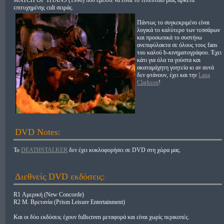
MATCH OF TITANS (1990) που έμελλε να είναι το τελευταίο μιας αρκετά
επιτυχημένης cult σειράς.
Πάντως το συγκεκριμένο είναι
λογικά το καλύτερο των τεσσάρων
και προσωπικά το συστήνω
ανεπιφύλακτα σε όλους τους fans
του καλού b-κινηματογράφου. Έχει
κάτι για όλα τα γούστα και
ακαταμάχητη γοητεία κι αν αυτά
δεν φτάνουν, έχει και την
Lana
Clarkson
!
DVD Notes:
Το
DEATHSTALKER
δεν έχει κυκλοφορήσει σε DVD στη χώρα μας.
Διεθνείς DVD εκδόσεις:
R1 Αμερική (New Concorde)
R2 Μ. Βρετανία (Prism Leisure Entertainment)
Και οι δύο εκδόσεις έχουν fullscreen μεταφορά και είναι χωρίς περικοπές.