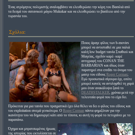
Ένας ατρόμητος πολεμιστής αναλαμβάνει να ελευθερώσει την κόρη του Βασιλιά από
τα δεσμά του σατανικού μάγου Muknkar και να ελευθερώσει το βασίλειο από την
τυραννία του.
Σχόλια:
Ποιος άραγε φίλος των b-movies
μπορεί να αντισταθεί σε μια παλιά
καλή low budget ταινία Σπαθιού και
Μαγείας, σχεδόν καρέ- καρέ
αντιγραφή του CONAN THE
BARBARIAN και ιδίως όταν
παρατηρεί στα credits το όνομα του
μαιτρ του είδους
Roger Corman
;
Εγώ προσωπικά σίγουρα όχι, οπότε
μπορεί κανείς να αντιληφθεί τη χαρά
μου όταν ανακάλυψα ξανά το
DEATHSTALKER
, χρόνια μετά την
τελευταία φορά που το είχα δει.
Πρόκειται για μια ταινία που πραγματικά έχει όλα θέλει να δει ο φίλος του είδους και
του exploitation σινεμά γενικότερα. Ο
Roger Corman
πάντα φημιζόταν για την
ικανότητα του να δημιουργεί κάτι από το τίποτα, κι αυτή τη φορά το πετυχαίνει με το
παραπάνω.
Όχημα και μπρατσωμένος ήρωας
της ιστορίας που εκτυλίσσεται σε