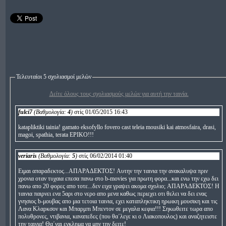
Τελευταίοι 5 σχολιασμοί μελών
Δείτε όλους τους σχολιασμούς μελών για αυτή την ταινία.
fulci7
(Βαθμολογία:
4
)
στίς 01/05/2015 16:43
katapliktiki tainia! gamato eksofyllo fovero cast teleia mousiki kai atmosfaira, drasi,
magoi, spathia, terata EPIKO!!!
veriaris
(Βαθμολογία:
5
)
στίς 06/02/2014 01:40
Ειμαι απαραδεκτος...ΑΠΑΡΑΔΕΚΤΟΣ! Αυτην την ταινια την ανακαλυψα πριν
χρονια οταν τυχαια επεσα πανω στο b-movies για πρωτη φορα...και ενω την εχω δει
πανω απο 20 φορες απο τοτε...δεν ειχα γραψει ακομα σχολιο; ΑΠΑΡΑΔΕΚΤΟΣ! Η
ταινια παιρνει ενα 5αρι στο νερο απο μενα καθως περιεχει οτι θελει να δει ενας
γνησιος b-μουβας απο μια τετοια ταινια, εχει καταπληκτικη ηρωικη μουσικη και τις
Λανα Κλαρκσον και Μπαρμπι Μπεντον σε μεγαλα κεφια!!! Σηκωθειτε τωρα απο
πολυθρονες, ντιβανια, καναπεδες (που θα΄λεγε κι ο Λιακοπουλος) και αναζητειστε
την ταινια! Θα΄ναι εγκλημα να μην την δειτε!