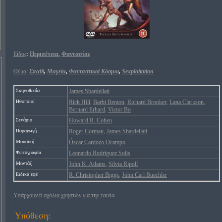
Είδος
:
Περιπέτεια
,
Φαντασίας
Θέμα
:
Σπαθί
,
Μαγεία
,
Φανταστικοί Κόσμοι
,
Sexploitation
Σκηνοθεσία
James Sbardellati
Ηθοποιοί
Rick Hill
Barbi Benton
Richard Brooker
Lana Clarkson
,
,
,
,
Bernard Erhard
Victor Bo
,
Σενάριο
Howard R. Cohen
Παραγωγή
Roger Corman
James Sbardellati
,
Μουσική
Óscar Cardozo Ocampo
Φωτογραφία
Leonardo Rodriguez Solis
Μοντάζ
John K. Adams
Silvia Ripoll
,
Ειδικά εφέ
R. Christopher Biggs
John Carl Buechler
,
Υπάρχουν 6 σχόλια χρηστών για την ταινία
Υπόθεση: