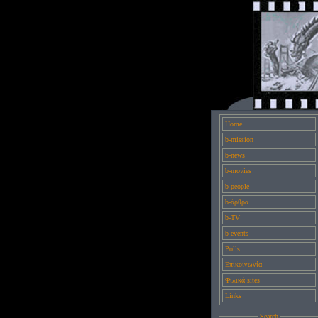
Home
b-mission
b-news
b-movies
b-people
b-άρθρα
b-TV
b-events
Polls
Επικοινωνία
Φιλικά sites
Links
Search