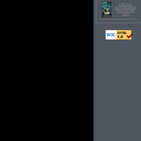
YOR: THE
HUNTER FROM
THE FUTURE
(1983)