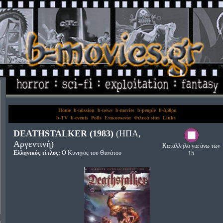
Home
b-mission
b-news
b-movies
b-people
b-άρθρα
b-TV
b-events
Polls
Επικοινωνία
Φιλικά sites
Links
DEATHSTALKER (1983)
(ΗΠΑ,
Αργεντινή)
Κατάλληλο για άνω των
Ελληνικός τίτλος:
Ο Κυνηγός του Θανάτου
15