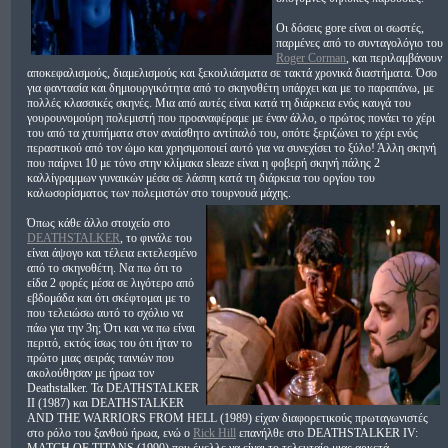
Οι δόσεις gore είναι οι σωστές,
παρμένες από το συνταγολόγιο του
Roger Corman
, και περιλαμβάνουν
αποκεφαλισμούς, διαμελισμούς και ξεκοιλιάσματα σε τακτά χρονικά διαστήματα. Όσο
για φαντασία και δημιουργικότητα από το σκηνοθέτη υπάρχει και με το παραπάνω, με
πολλές κλασσικές σκηνές. Μια από αυτές είναι κατά τη διάρκεια ενός καυγά του
γουρουνομούρη πολεμιστή που προαναφέραμε με έναν άλλο, ο πρώτος πονάει το χέρι
του από τα χτυπήματα στον αναίσθητο αντίπαλό του, οπότε ξεριζώνει το χέρι ενός
περαστικού από τον ώμο και χρησιμοποιεί αυτό για να συνεχίσει το ξύλο! Άλλη σκηνή
που παίρνει 10 με τόνο στην κλίμακα sleaze είναι η φοβερή σκηνή πάλης 2
καλλίγραμμων γυναικών μέσα σε λάσπη κατά τη διάρκεια του οργίου του
καλωσορίσματος των πολεμιστών στο τουρνουά μάχης.
Όπως κάθε άλλο στοιχείο στο
DEATHSTALKER
, το φινάλε του
είναι άψογο και τέλεια εκτελεσμένο
από το σκηνοθέτη. Να πω ότι το
είδα 2 φορές μέσα σε λιγότερο από
εβδομάδα και ότι σκέφτομαι με το
που τελειώσω αυτό το σχόλιο να
πάω για την 3η; Ότι και να πω είναι
περιτό, εκτός ίσως του ότι ήταν το
πρώτο μιας σειράς ταινιών που
ακολούθησαν με ήρωα τον
Deathstalker. Τα DEATHSTALKER
II (1987) και DEATHSTALKER
AND THE WARRIORS FROM HELL (1989) είχαν διαφορετικούς πρωταγωνιστές
στο ρόλο του ξανθού ήρωα, ενώ ο
Rick Hill
επανήλθε στο DEATHSTALKER IV: