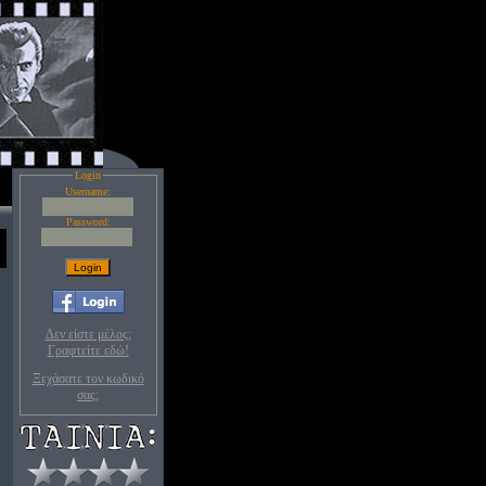
Login
Username:
Password:
Δεν είστε μέλος;
Γραφτείτε εδώ!
Ξεχάσατε τον κωδικό
σας;