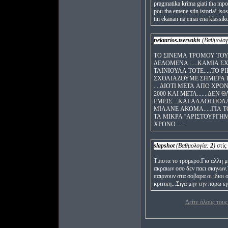
pragmatika krima giati tha mpor
pou tha emene stin istoria! isos
tin ekanan na einai ena klassik
nektarios.tservakis
(Βαθμολογ
ΤΟ ΣΙΝΕΜΑ ΤΡΟΜΟΥ ΤΟΥ Τ
ΔΕΔΟΜΕΝΑ......ΚΑΜΙΑ ΣΧΕ
ΤΑΙΝΙΟΥΛΑ ΤΟΤΕ.....ΤΟ P
ΣΧΟΛΙΑΖΟΥΜΕ ΣΗΜΕΡΑ ΕΜ
....ΔΙΟΤΙ ΜΕΤΑ ΑΠΟ ΧΡΟΝΙ
2000 ΚΑΙ ΜΕΤΑ.......ΔΕΝ 
ΕΜΕΙΣ....ΚΑΙ ΑΛΛΟΙ ΠΟ
ΜΙΛΑΝΕ ΑΚΟΜΑ.....ΓΙΑ ΤΟ
ΤΑ ΜΙΚΡΑ ''ΑΡΙΣΤΟΥΡΓΗ
ΧΡΟΝΟ......
slapshot
(Βαθμολογία:
2
)
στίς
Τιποτα το τρομερο.Για αλλη μ
ακραιων οσο δεν παει σκηνων.Τ
παιρνουν στα σοβαρα οι ιδιοι 
κριτικη...Σιγα μην την παρω 
Δείτε όλους τους