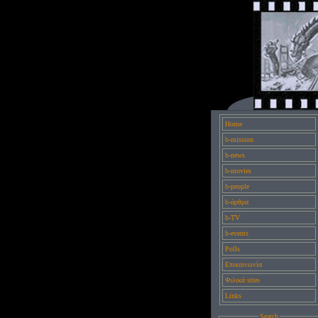
Home
b-mission
b-news
b-movies
b-people
b-άρθρα
b-TV
b-events
Polls
Επικοινωνία
Φιλικά sites
Links
Search