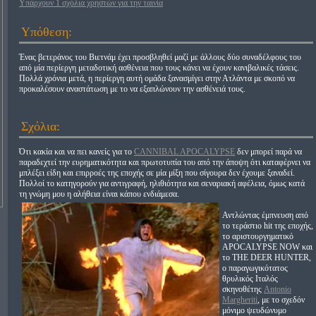
Υπάρχουν 1 σχόλια χρηστών για την ταινία
Υπόθεση:
Ένας βετεράνος του Βιετνάμ έχει προσβληθεί μαζί με άλλους δύο συναδέλφους του
από μία περίεργη μεταδοτική ασθένεια που τους κάνει να έχουν κανιβαλικές τάσεις.
Πολλά χρόνια μετά, η περίεργη αυτή ομάδα ξανασμίγει στην Ατλάντα με σκοπό να
προκαλέσουν αναστάτωση με το να εξαπλώνουν την ασθένειά τους.
Σχόλια:
Ότι κακία και να πει κανείς για το
CANNIBAL APOCALYPSE
δεν μπορεί παρά να
παραδεχτεί την ευρηματικότητα και πρωτοτυπία του από την άποψη ότι καταφέρνει να
μπλέξει είδη και επιρροές της εποχής σε μία μίξη που σίγουρα δεν έχουμε ξαναδεί.
Πολλοί το κατηγορούν για αντιγραφή, ηλιθιότητα και σεναριακή αφέλεια, όμως κατά
τη γνώμη μου η αλήθεια είναι κάπου ενδιάμεσα.
Αντλώντας έμπνευση από
το τεράστιο hit της εποχής,
το αριστουργηματικό
APOCALYPSE NOW και
το THE DEER HUNTER,
ο παραγωγικότατος
θρυλικός Ιταλός
σκηνοθέτης
Antonio
Margheriti
, με το σχεδόν
μόνιμο ψευδώνυμο