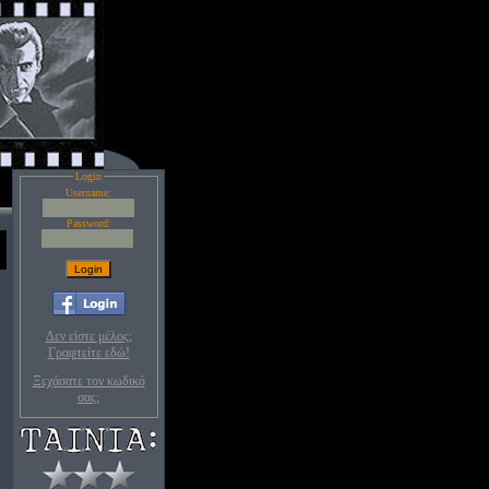
Login
Username:
Password:
Δεν είστε μέλος;
Γραφτείτε εδώ!
Ξεχάσατε τον κωδικό
σας;