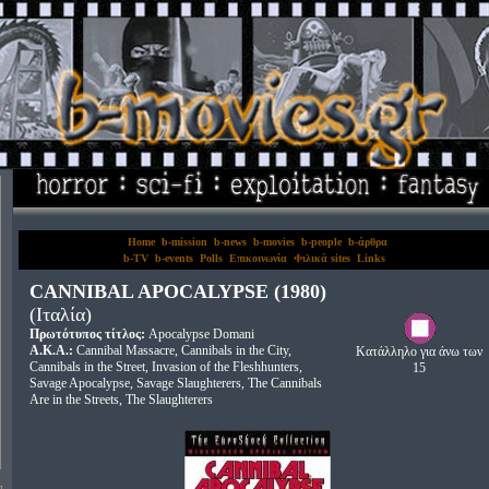
Home
b-mission
b-news
b-movies
b-people
b-άρθρα
b-TV
b-events
Polls
Επικοινωνία
Φιλικά sites
Links
CANNIBAL APOCALYPSE (1980)
(Ιταλία)
Πρωτότυπος τίτλος:
Apocalypse Domani
A.K.A.:
Cannibal Massacre, Cannibals in the City,
Κατάλληλο για άνω των
Cannibals in the Street, Invasion of the Fleshhunters,
15
Savage Apocalypse, Savage Slaughterers, The Cannibals
Are in the Streets, The Slaughterers