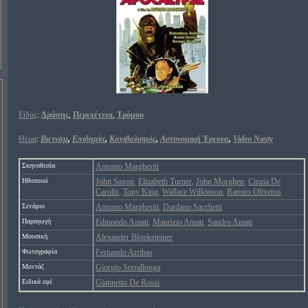
Είδος
:
Δράσης
,
Περιπέτεια
,
Τρόμου
Θέμα
:
Βιετνάμ
,
Επιδημία
,
Κανιβαλισμός
,
Αστυνομική Έρευνα
,
Video Nasty
Σκηνοθεσία
Antonio Margheriti
Ηθοποιοί
John Saxon
Elizabeth Turner
John Morghen
Cinzia De
,
,
,
Carolis
Tony King
Wallace Wilkinson
Ramiro Oliveros
,
,
,
Σενάριο
Antonio Margheriti
Dardano Sacchetti
,
Παραγωγή
Edmondo Amati
Maurizio Amati
Sandro Amati
,
,
Μουσική
Alexander Blonksteiner
Φωτογραφία
Fernando Arribas
Μοντάζ
Giorgio Serrallonga
Ειδικά εφέ
Giannetto De Rossi