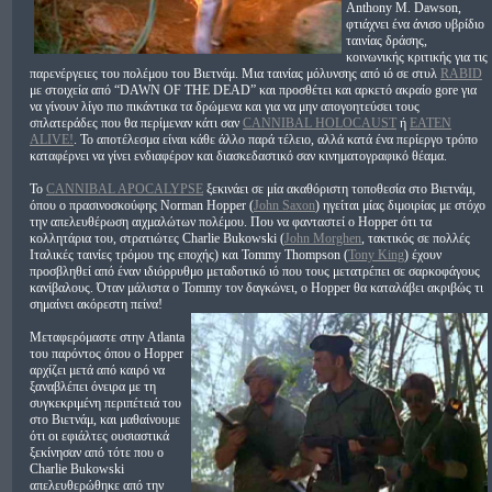
Anthony M. Dawson,
φτιάχνει ένα άνισο υβρίδιο
ταινίας δράσης,
κοινωνικής κριτικής για τις
παρενέργειες του πολέμου του Βιετνάμ. Μια ταινίας μόλυνσης από ιό σε στυλ
RABID
με στοιχεία από “DAWN OF THE DEAD” και προσθέτει και αρκετό ακραίο gore για
να γίνουν λίγο πιο πικάντικα τα δρώμενα και για να μην απογοητεύσει τους
σπλατεράδες που θα περίμεναν κάτι σαν
CANNIBAL HOLOCAUST
ή
EATEN
ALIVE!
. Το αποτέλεσμα είναι κάθε άλλο παρά τέλειο, αλλά κατά ένα περίεργο τρόπο
καταφέρνει να γίνει ενδιαφέρον και διασκεδαστικό σαν κινηματογραφικό θέαμα.
Το
CANNIBAL APOCALYPSE
ξεκινάει σε μία ακαθόριστη τοποθεσία στο Βιετνάμ,
όπου ο πρασινοσκούφης Norman Hopper (
John Saxon
) ηγείται μίας διμοιρίας με στόχο
την απελευθέρωση αιχμαλώτων πολέμου. Που να φανταστεί ο Hopper ότι τα
κολλητάρια του, στρατιώτες Charlie Bukowski (
John Morghen
, τακτικός σε πολλές
Ιταλικές ταινίες τρόμου της εποχής) και Tommy Thompson (
Tony King
) έχουν
προσβληθεί από έναν ιδιόρρυθμο μεταδοτικό ιό που τους μετατρέπει σε σαρκοφάγους
κανίβαλους. Όταν μάλιστα ο Tommy τον δαγκώνει, ο Hopper θα καταλάβει ακριβώς τι
σημαίνει ακόρεστη πείνα!
Μεταφερόμαστε στην Atlanta
του παρόντος όπου ο Hopper
αρχίζει μετά από καιρό να
ξαναβλέπει όνειρα με τη
συγκεκριμένη περιπέτειά του
στο Βιετνάμ, και μαθαίνουμε
ότι οι εφιάλτες ουσιαστικά
ξεκίνησαν από τότε που ο
Charlie Bukowski
απελευθερώθηκε από την