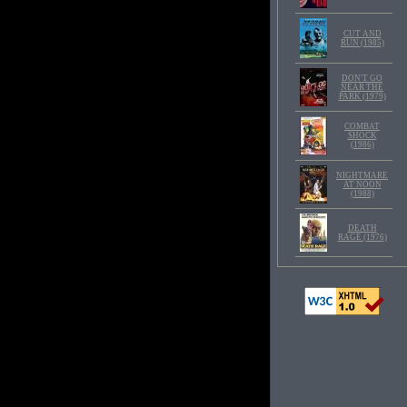
CUT AND
RUN (1985)
DON'T GO
NEAR THE
PARK (1979)
COMBAT
SHOCK
(1986)
NIGHTMARE
AT NOON
(1988)
DEATH
RAGE (1976)