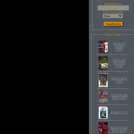
Αναζητηση για:
Στην κατηγορία:
Δείτε επίσης
DEAD OF
NIGHT
(1974)
THE LAST
HUNTER
(1980)
RAW FORCE
(1982)
NIGHTMARE
CITY (1980)
RABID (1977)
MESSIAH OF
EVIL (1972)