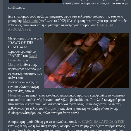
ένταση που θα περίμενε κανείς σε μία ταινία με
κανίβαλους.
Δεν είναι όμως τόσο πεζά τα πράγματα, αφού στο τελευταίο μισάωρο της ταινίας ο
μακαρίτης
Margheriti
(απεβίωσε το 2002) δίνει έμφαση στο στοιχείο της μεταδοτικής
ασθένειας, που είναι και η κύρια πηγή ατμόσφαιρας τρόμου στο
CANNIBAL
APOCALYPSE
.
Με φανερά στοιχεία από
“DAWN OF THE
DEAD” αλλά
περισσότερα από το
“RABID” του
David
Cronenberg
, ο
Margheriti
δίνει στην
σαρκοφάγα πεντάδα μια
εφιαλτική ποιότητα, που
φτάνει στο
αποκορύφωμά της με
την πιο σόκινγκ σκηνή
της ταινίας, όταν ο
Μorghen
με τη χρήση ενός κυκλικού ηλεκτρικού πριονιού εξασφαλίζει το κολατσιό
τους από το μπούτι ενός άτυχου υπαλλήλου βενζινάδικου. Το τελικό κυνηγητό μέσα
στον υπόνομο είναι πολύ ατμοσφαιρικό και αγωνιώδες με τουλάχιστον μία σκηνή
ανθολογίας (το τέλος του
Morghen
), και είναι η ιδανική κατάληξη σ’ αυτήν την
ιδιαίτερα ενδιαφέρουσα, αλλά σίγουρα άνιση ταινία.
Απαραίτητη προϋπόθεση για να απολαύσει κανείς το
CANNIBAL APOCALYPSE
είναι ως συνήθως η έλλειψη προβληματισμού ώστε να μην χρειάζεται να βρει κανείς
λογική στα δρώμενα μιας ταινίας που στηρίζεται στην παραδοχή ότι ο κανιβαλισμός