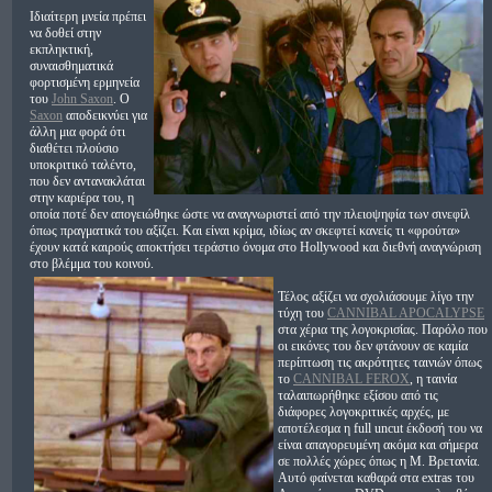
Ιδιαίτερη μνεία πρέπει
να δοθεί στην
εκπληκτική,
συναισθηματικά
φορτισμένη ερμηνεία
του
John Saxon
. Ο
Saxon
αποδεικνύει για
άλλη μια φορά ότι
διαθέτει πλούσιο
υποκριτικό ταλέντο,
που δεν αντανακλάται
στην καριέρα του, η
οποία ποτέ δεν απογειώθηκε ώστε να αναγνωριστεί από την πλειοψηφία των σινεφίλ
όπως πραγματικά του αξίζει. Και είναι κρίμα, ιδίως αν σκεφτεί κανείς τι «φρούτα»
έχουν κατά καιρούς αποκτήσει τεράστιο όνομα στο Hollywood και διεθνή αναγνώριση
στο βλέμμα του κοινού.
Τέλος αξίζει να σχολιάσουμε λίγο την
τύχη του
CANNIBAL APOCALYPSE
στα χέρια της λογοκρισίας. Παρόλο που
οι εικόνες του δεν φτάνουν σε καμία
περίπτωση τις ακρότητες ταινιών όπως
το
CANNIBAL FEROX
, η ταινία
ταλαιπωρήθηκε εξίσου από τις
διάφορες λογοκριτικές αρχές, με
αποτέλεσμα η full uncut έκδοσή του να
είναι απαγορευμένη ακόμα και σήμερα
σε πολλές χώρες όπως η Μ. Βρετανία.
Αυτό φαίνεται καθαρά στα extras του