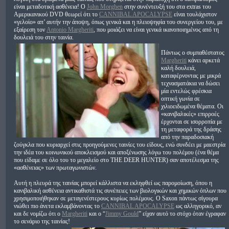
είναι μεταδοτική ασθένεια! Ο
John Morghen
στην συνέντευξή του στα extras του
Αμερικανικού DVD θεωρεί ότι το
CANNIBAL APOCALYPSE
είναι τουλάχιστον
«γελοίο» απ’ αυτήν την άποψη, όπως γενικά και η πλειοψηφία του συνεργείου του, με
εξαίρεση τον
Antonio Margheriti
, που μοιάζει να είναι γενικά ικανοποιημένος από τη
δουλειά του στην ταινία.
Πάντως ο συμπαθέστατος
Margheriti
κάνει αρκετά
καλή δουλειά,
καταφέρνοντας με μικρά
τεχνασματάκια να δώσει
μία εντελώς φρέσκια
οπτική γωνία σε
χιλιοειδωμένα θέματα. Οι
«κανιβαλικές» επιρροές
έρχονται σε ισορροπία με
τη μεταφορά της δράσης
από την παραδοσιακή
ζούγκλα που κυριαρχεί στις προηγούμενες ταινίες του είδους, ενώ συνδέει με μαεστρία
την ιδέα του κοινωνικού αποκλεισμού και αποξένωσης λόγω του πολέμου (ένα θέμα
που είδαμε σε όλο του το μεγαλείο στο THE DEER HUNTER) σαν αποτέλεσμα της
«ασθένειας» των πρωταγωνιστών.
Αυτή η πλευρά της ταινίας μπορεί κάλλιστα να εκληφθεί ως παρομοίωση, όπου η
κανιβαλική ασθένεια αντικαθιστά τις συνέπειες των βιολογικών και χημικών όπλων που
χρησιμοποιήθηκαν σε μεταγενέστερους κυρίως πολέμους. Ο Saxon πάντως σίγουρα
νιώθει πιο άνετα εκλαμβάνοντας το
CANNIBAL APOCALYPSE
ως αλληγορικό, αν
και δε νομίζω ότι ο
Margheriti
και ο “
Jimmy Gould
” είχαν αυτό το στόχο όταν έγραφαν
το σενάριο της ταινίας!