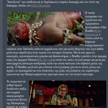
"δανείζεται" την υπόθεση και οι Αγγλόφωνες εταιρίες διανομής και τον τίτλο της
διάσημης ταινίας του
Elliot Silverstein
.
Η ταινία
περιγράφει την
περιπέτεια του
Αμερικάνου
φωτογράφου John
Bradley (
Ivan
Rassimov
), ο
οποίος κατά τη
διάρκεια
επαγγελματικού
ταξιδιού στην Ταϊλάνδη πιάνεται αιχμάλωτος από μια φυλή ιθαγενών που ζουν βαθιά
μέσα στην παράλληλη στην πορεία του ποταμού ζούγκλα. Μετά από αρκετές
κακουχίες, καταναγκαστική εργασία και βασανιστήρια, ο Bradley γυαλίζει στην όμορφη
κόρη του αρχηγού Maraya (
Me Me Lai
) η οποία του σώζει τη ζωή ακόμα και μετά μια
αποτυχημένη απόπειρα απόδρασης κατά την οποία σκότωσε ένα σεβαστό μέλος της
φυλής. Ο Bradley μετά από μια επίπονη τελετή μύησης γίνεται κι αυτός μέλος και
αρχίζει να προσαρμόζεται στις δυσκολίες της ζωής στη ζούγκλα ενώ παράλληλα
ερωτεύεται την Maraya αφήνοντας σιγά σιγά πίσω του τον λευκό πολιτισμό.
Το νευρωτικό σε
ρυθμό πρώτο
δεκάλεπτο παίζει
σαν κωμικά
κακογυρισμένο
τουριστικό βίντεο
της Μπανγκόγκ,
κομπλέ με τυπικά