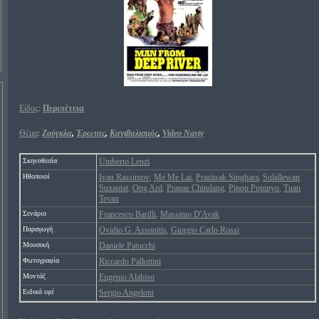
Είδος
:
Περιπέτεια
Θέμα
:
Ζούγκλα
,
Έρωτας
,
Κανιβαλισμός
,
Video Nasty
Σκηνοθεσία
Umberto Lenzi
Ηθοποιοί
Ivan Rassimov
Me Me Lai
Prasitsak Singhara
Sulallewan
,
,
,
Suxantat
Ong Ard
Prapas Chindang
Pipop Pupinyo
Tuan
,
,
,
,
Tevan
Σενάριο
Francesco Barilli
Massimo D'Avak
,
Παραγωγή
Ovidio G. Assonitis
Giorgio Carlo Rossi
,
Μουσική
Daniele Patucchi
Φωτογραφία
Riccardo Pallottini
Μοντάζ
Eugenio Alabiso
Ειδικά εφέ
Sergio Angeloni