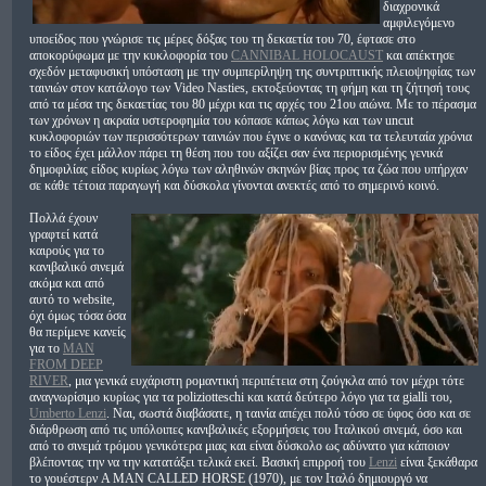
διαχρονικά
αμφιλεγόμενο
υποείδος που γνώρισε τις μέρες δόξας του τη δεκαετία του 70, έφτασε στο
αποκορύφωμα με την κυκλοφορία του
CANNIBAL HOLOCAUST
και απέκτησε
σχεδόν μεταφυσική υπόσταση με την συμπερίληψη της συντριπτικής πλειοψηφίας των
ταινιών στον κατάλογο των Video Nasties, εκτοξεύοντας τη φήμη και τη ζήτησή τους
από τα μέσα της δεκαετίας του 80 μέχρι και τις αρχές του 21ου αιώνα. Με το πέρασμα
των χρόνων η ακραία υστεροφημία του κόπασε κάπως λόγω και των uncut
κυκλοφοριών των περισσότερων ταινιών που έγινε ο κανόνας και τα τελευταία χρόνια
το είδος έχει μάλλον πάρει τη θέση που του αξίζει σαν ένα περιορισμένης γενικά
δημοφιλίας είδος κυρίως λόγω των αληθινών σκηνών βίας προς τα ζώα που υπήρχαν
σε κάθε τέτοια παραγωγή και δύσκολα γίνονται ανεκτές από το σημερινό κοινό.
Πολλά έχουν
γραφτεί κατά
καιρούς για το
κανιβαλικό σινεμά
ακόμα και από
αυτό το website,
όχι όμως τόσα όσα
θα περίμενε κανείς
για το
MAN
FROM DEEP
RIVER
, μια γενικά ευχάριστη ρομαντική περιπέτεια στη ζούγκλα από τον μέχρι τότε
αναγνωρίσιμο κυρίως για τα poliziotteschi και κατά δεύτερο λόγο για τα gialli του,
Umberto Lenzi
. Ναι, σωστά διαβάσατε, η ταινία απέχει πολύ τόσο σε ύφος όσο και σε
διάρθρωση από τις υπόλοιπες κανιβαλικές εξορμήσεις του Ιταλικού σινεμά, όσο και
από το σινεμά τρόμου γενικότερα μιας και είναι δύσκολο ως αδύνατο για κάποιον
βλέποντας την να την κατατάξει τελικά εκεί. Βασική επιρροή του
Lenzi
είναι ξεκάθαρα
το γουέστερν A MAN CALLED HORSE (1970), με τον Ιταλό δημιουργό να