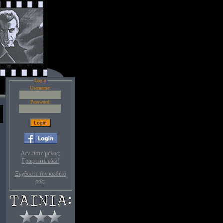
Login
Username:
Password:
Δεν είστε μέλος;
Γραφτείτε εδώ!
Ξεχάσατε τον κωδικό
σας;