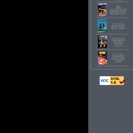
BIG
ALLIGATOR
RIVER (1979)
CUT AND
RUN (1985)
TWILIGHT
PEOPLE
(1973)
FUTURE
HUNTERS
(1988)