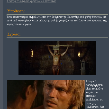
Υπάρχουν 3 σχόλια χρηστών για την ταινία
Υπόθεση:
Ένας φωτογράφος αιχμαλωτίζεται στη ζούγκλα της Ταϊλάνδης από φυλή ιθαγενών και
μετά από κακουχίες γίνεται μέλος της φυλής γνωρίζοντας τον έρωτα στο πρόσωπο της
κόρης του φύλαρχου.
Σχόλια:
Ιστορική
παραγωγή που
είναι το πρώτο
ταξίδι του
Ιταλικού
exploitation σε
περιοχές
κανίβαλων, ένα