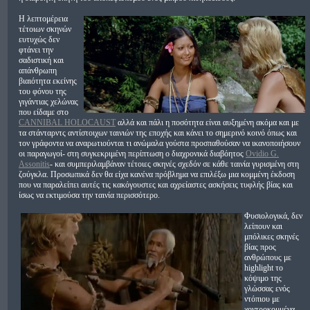
Η λεπτομέρεια
τέτοιων σκηνών
ευτυχώς δεν
φτάνει την
σαδιστική και
απάνθρωπη
βιαιότητα εκείνης
του φόνου της
γιγάντιας χελώνας
που είδαμε στο
CANNIBAL HOLOCAUST
αλλά και πάλι η ποσότητα είναι αυξημένη ακόμα και με
τα στάνταρντς αντίστοιχων ταινιών της εποχής και κάνει το σημερινό κοινό όπως και
τον γράφοντα να αναρωτιούνται τι ανώμαλα γούστα προσπαθούσαν να ικανοποιήσουν
οι παραγωγοί- στη συγκεκριμένη περίπτωση ο διαχρονικά διαβόητος
Ovidio G.
Assonitis
- και συμπεριλαμβάναν τέτοιες σκηνές σχεδόν σε κάθε ταινία γυρισμένη στη
ζούγκλα. Προσωπικά δεν θα είχα κανένα πρόβλημα να επιλέξω μια κομμένη έκδοση
που να παραλείπει αυτές τις κακόγουστες και αχρείαστες ασκήσεις τυφλής βίας και
ίσως να εκτιμούσα την ταινία περισσότερο.
Φυσιολογικά, δεν
λείπουν και
μπόλικες σκηνές
βίας προς
ανθρώπους με
highlight το
κόψιμο της
γλώσσας ενός
ντόπιου με
χοντροκομμένα