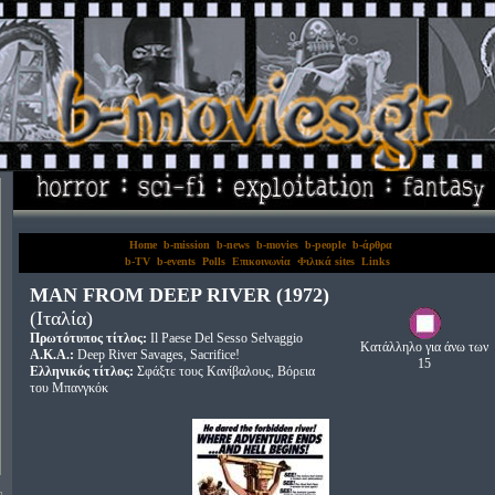
Home
b-mission
b-news
b-movies
b-people
b-άρθρα
b-TV
b-events
Polls
Επικοινωνία
Φιλικά sites
Links
MAN FROM DEEP RIVER (1972)
(Ιταλία)
Πρωτότυπος τίτλος:
Il Paese Del Sesso Selvaggio
Κατάλληλο για άνω των
A.K.A.:
Deep River Savages, Sacrifice!
15
Ελληνικός τίτλος:
Σφάξτε τους Κανίβαλους, Βόρεια
του Μπανγκόκ