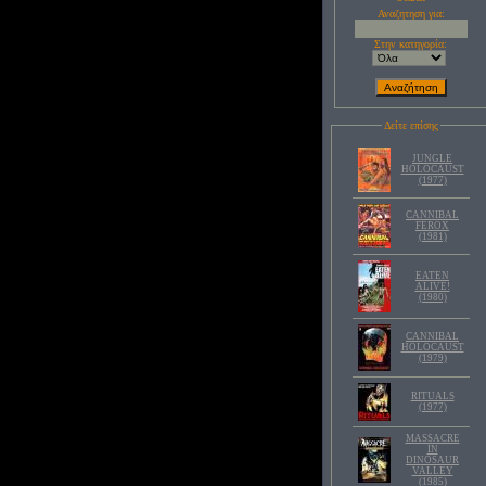
Αναζητηση για:
Στην κατηγορία:
Δείτε επίσης
JUNGLE
HOLOCAUST
(1977)
CANNIBAL
FEROX
(1981)
EATEN
ALIVE!
(1980)
CANNIBAL
HOLOCAUST
(1979)
RITUALS
(1977)
MASSACRE
IN
DINOSAUR
VALLEY
(1985)