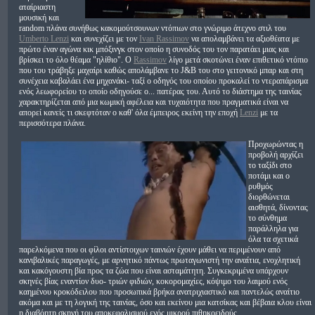
αταίριαστη
μουσική και
random πλάνα συνήθως κακομούτσουνων ντόπιων στο γνώριμο άτεχνο στιλ του
Umberto Lenzi
και συνεχίζει με τον
Ivan Rassimov
να απολαμβάνει τα αξιοθέατα με
πρώτο έναν αγώνα κικ μπόξινγκ στον οποίο η συνοδός του τον παρατάει μιας και
βρίσκει το όλο θέαμα "ηλίθιο". Ο
Rassimov
λίγο μετά σκοτώνει έναν επιθετικό ντόπιο
που του τράβηξε μαχαίρι καθώς απολάμβανε το J&B του στο γειτονικό μπαρ και στη
συνέχεια καβαλάει ένα μηχανάκι- ταξί ο οδηγός του οποίου προκαλεί το ντεραπάρισμα
ενός λεωφορείου το οποίο οδηγούσε ο... πατέρας του. Αυτό το διάστημα της ταινίας
χαρακτηρίζεται από μια κωμική αφέλεια και τυχαιότητα που πραγματικά είναι να
απορεί κανείς τι σκεφτόταν ο καθ' όλα έμπειρος εκείνη την εποχή
Lenzi
με τα
περισσότερα πλάνα.
Προχωρώντας η
προβολή αρχίζει
το ταξίδι στο
ποτάμι και ο
ρυθμός
διορθώνεται
αισθητά, δίνοντας
το σύνθημα
παράλληλα για
όλα τα σχετικά
παρελκόμενα που οι φίλοι αντίστοιχων ταινιών έχουν μάθει να περιμένουν από
κανιβαλικές παραγωγές, με αρνητικό πάντως πρωταγωνιστή την αναίτια, ενοχλητική
και κακόγουστη βία προς τα ζώα που είναι ασταμάτητη. Συγκεκριμένα υπάρχουν
σκηνές βίας εναντίον δυο- τριών φιδιών, κοκορομαχίες, κόψιμο του λαιμού ενός
καημένου κροκόδειλου που προσωπικά βρήκα ανατριχιαστικό και παντελώς αναίτιο
ακόμα και με τη λογική της ταινίας, όσο και εκείνου μια κατσίκας και βέβαια κλου είναι
η διαβόητη σκηνή του αποκεφαλισμού ενός μικρού πιθηκοειδούς.