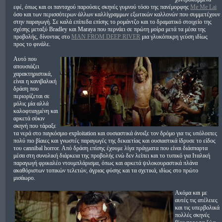
εφέ, όπως και οι πανταχού παρούσες σκηνές γυμνού τόσο της πανέμορφης
Me Me Lai
όσο και των περισσότερων άλλων καλλίγραμμων εξωτικών καλλονών που συμμετέχουν
στην παραγωγή. Σε καλά επίπεδα επίσης το ρομάντζο και το δραματικό στοιχείο της
σχέσης μεταξύ Bradley και Maraya που περνάει σε πρώτη μοίρα μετά τα μέσα της
προβολής, δίνοντας στο
MAN FROM DEEP RIVER
μια γλυκόπικρη γεύση ιδίως
προς το φινάλε.
Αυτό που
απουσιάζει
χαρακτηριστικά,
είναι η κανιβαλική
δράση που
περιορίζεται σε
μόλις μία αλλά
καλοφτιαγμένη και
αρκετά σόκιν
σκηνή που τάραξε
τα νερά στο παγκόσμιο exploitation και ουσιαστικά άνοιξε τον δρόμο για τις υπόλοιπες
πολύ πιο βίαιες και γνωστές παραγωγές της δεκαετίας και ουσιαστικά ίδρυσε το είδος
του cannibal horror. Από δράση επίσης έχουμε λίγα πράγματα που είναι διάσπαρτα
μέσα στη συνολική διάρκεια της προβολής ενώ δεν λείπει και το τυπικό για Ιταλική
παραγωγή φρικαλέο ντουμπλάρισμα, όπως και αρκετά ψιλοκουραστικά πλάνα
ακαθόριστων τοπικών τελετών, άγριας φύσης και τα σχετικά, ιδίως στο πρώτο
μισάωρο.
Ακόμα και με
αυτές τις ατέλειες
και τις υπερβολικά
πολλές σκηνές