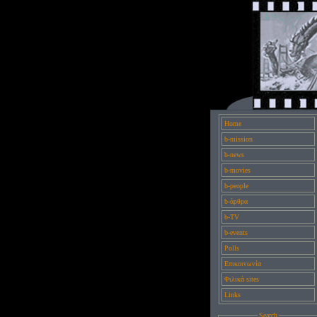
Home
b-mission
b-news
b-movies
b-people
b-άρθρα
b-TV
b-events
Polls
Επικοινωνία
Φιλικά sites
Links
Search