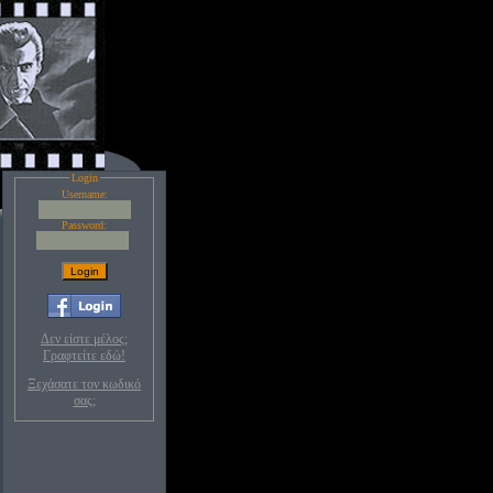
Login
Username:
Password:
Δεν είστε μέλος;
Γραφτείτε εδώ!
Ξεχάσατε τον κωδικό
σας;