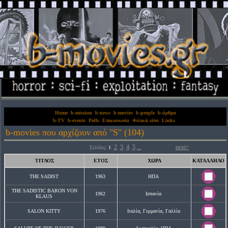
Home
b-mission
b-news
b-movies
b-people
b-άρθρα
b-TV
b-events
Polls
Επικοινωνία
Φιλικά sites
Links
b-movies που αρχίζουν από "S" (104)
,
2
,
3
,
4
,
5
...
next>
Σελίδες:
1
ΤΙΤΛΟΣ
ΕΤΟΣ
ΧΩΡΑ
ΚΑΤΑΛΛΗΛΟ
THE SADIST
1963
ΗΠΑ
THE SADISTIC BARON VON
1962
Ισπανία
KLAUS
SALON KITTY
1976
Ιταλία, Γερμανία, Γαλλία