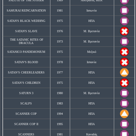
SALUTE OF THE JUGGER
1989
Αυστραλία, ΗΠΑ
SAMURAI REINCARNATION
1981
Ιαπωνία
SATAN'S BLACK WEDDING
1975
ΗΠΑ
SATAN'S SLAVE
1976
Μ. Βρετανία
THE SATANIC RITES OF
1973
Μ. Βρετανία
DRACULA
SATANICO PANDEMONIUM
1975
Μεξικό
SATAN’S BLOOD
1978
Ισπανία
SATAN’S CHEERLEADERS
1977
ΗΠΑ
SATAN’S CHILDREN
1975
ΗΠΑ
SATURN 3
1980
Μ. Βρετανία
SCALPS
1983
ΗΠΑ
SCANNER COP
1994
ΗΠΑ
SCANNER COP II
1995
ΗΠΑ
SCANNERS
1981
Καναδάς