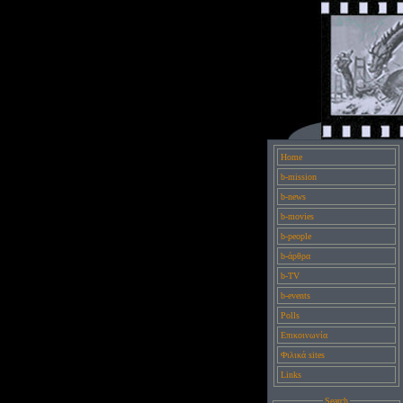
Home
b-mission
b-news
b-movies
b-people
b-άρθρα
b-TV
b-events
Polls
Επικοινωνία
Φιλικά sites
Links
Search