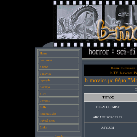
Home
b-mission
b-news
Home
b-mission
b-TV
b-events
Po
b-movies
b-movies με θέμα "Μα
b-people
b-άρθρα
Σ
b-TV
ΤΙΤΛΟΣ
b-events
THE ALCHEMIST
Polls
Επικοινωνία
ARCANE SORCERER
Φιλικά sites
Links
ASYLUM
Search