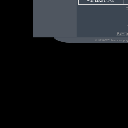
WITH DEAD THINGS
Σ
Κεντρ
© 2006-2026 b-movies.gr -