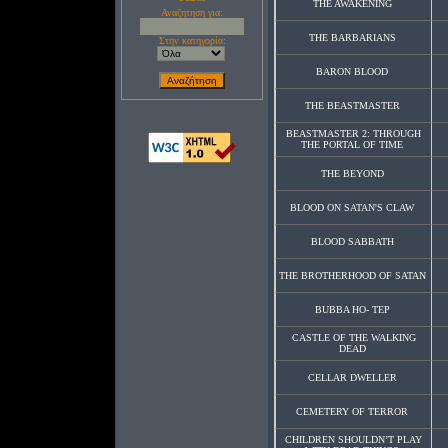
THE AWAKENING
Αναζητηση για:
THE BARBARIANS
Στην κατηγορία:
BARON BLOOD
THE BEASTMASTER
BEASTMASTER 2: THROUGH
THE PORTAL OF TIME
THE BEYOND
BLOOD ON SATAN'S CLAW
BLOOD SABBATH
THE BROTHERHOOD OF SATAN
BUBBA HO- TEP
CASTLE OF THE WALKING
DEAD
CELLAR DWELLER
CEMETERY OF TERROR
CHILDREN SHOULDN’T PLAY