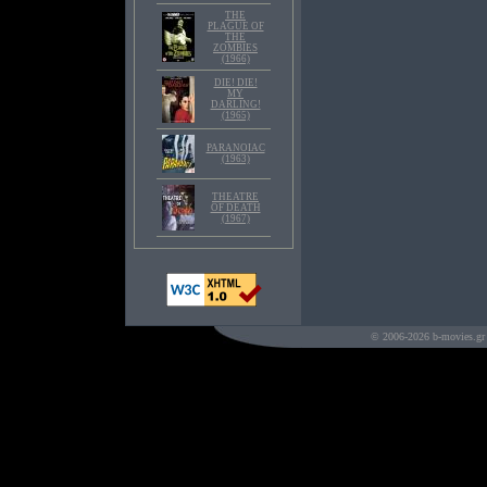
THE
PLAGUE OF
THE
ZOMBIES
(1966)
DIE! DIE!
MY
DARLING!
(1965)
PARANOIAC
(1963)
THEATRE
OF DEATH
(1967)
© 2006-2026 b-movies.gr