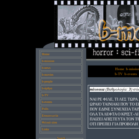
Home
b-mission
b-news
Home
b-missio
b-TV
b-events
b-movies
b-people
b-άρθρα
mixosssz
(Βαθμολογία:
3
)
στί
b-TV
NAI ΡΕ ΦΙΛΕ, ΤΙ ΛΕΣ ΤΩΡΑ.
b-events
ΩΡΑΙΟ ΤΑΙΝΙΑΚΙ ΠΟΥ ΤΟ 
ΠΟΥ ΕΔΙΝΕ ΣΥΝΕΧΕΙΑ ΤΑ
Polls
ΟΛΑ ΤΑ ΛΕΦΤΑ Ο ΚΡΙΣΤ.-ΛΙ
Επικοινωνία
ΠΑΙΖΕΙ ΑΠΙΣΤΕΥΤΑ ΤΟΝ 
Φιλικά sites
ΟΤΙ ΠΡΕΠΕΙ ΓΙΑ ΠΡΟΒΟΛΗ
Links
Search