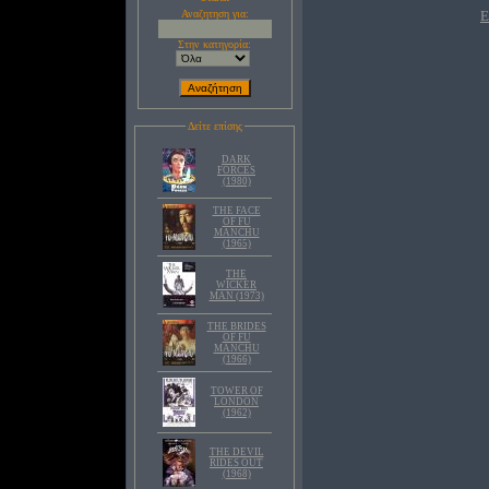
Αναζητηση για:
Ε
Στην κατηγορία:
Δείτε επίσης
DARK
FORCES
(1980)
THE FACE
OF FU
MANCHU
(1965)
THE
WICKER
MAN (1973)
THE BRIDES
OF FU
MANCHU
(1966)
TOWER OF
LONDON
(1962)
THE DEVIL
RIDES OUT
(1968)