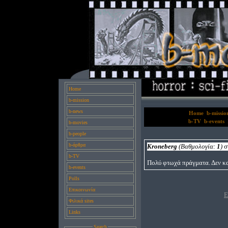
Home
b-mission
b-news
Home
b-missio
b-TV
b-events
b-movies
b-people
b-άρθρα
Kroneberg
(Βαθμολογία:
1
)
σ
b-TV
Πολύ φτωχά πράγματα. Δεν κατ
b-events
Polls
Επικοινωνία
Ε
Φιλικά sites
Links
Search