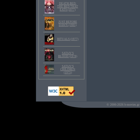
DEATH BED:
THE BED THAT
EATS (1977)
JUST BEFORE
DAWN (1981)
RITUALS (1977)
SATAN’S
BLOOD (1978)
SATAN’S
CHILDREN
(1975)
© 2006-2026 b-movies.gr