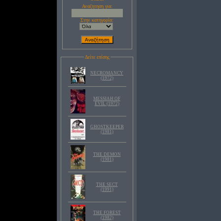
Αναζητηση για:
Στην κατηγορία:
Δείτε επίσης
NECROMANCY
(1972)
MESSIAH OF
EVIL (1972)
GHOSTKEEPER
(1981)
THE DEMON
(1981)
THE SECT
(1991)
THE FOREST
(1982)