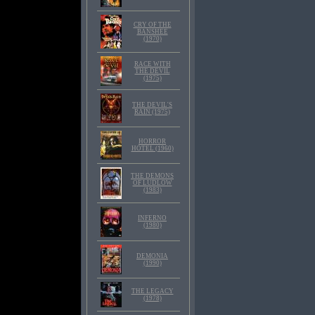
CRY OF THE
BANSHEE
(1970)
RACE WITH
THE DEVIL
(1975)
THE DEVIL'S
RAIN (1975)
HORROR
HOTEL (1960)
THE DEMONS
OF LUDLOW
(1983)
INFERNO
(1980)
DEMONIA
(1990)
THE LEGACY
(1978)