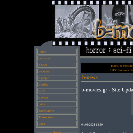
Home
b-mission
b-news
Home
b-mission
b-TV
b-events
Po
b-movies
b-news
b-people
b-άρθρα
b-movies.gr - Site Upda
b-TV
b-events
Polls
Επικοινωνία
Φιλικά sites
Links
04/09/2024 18:59
Search