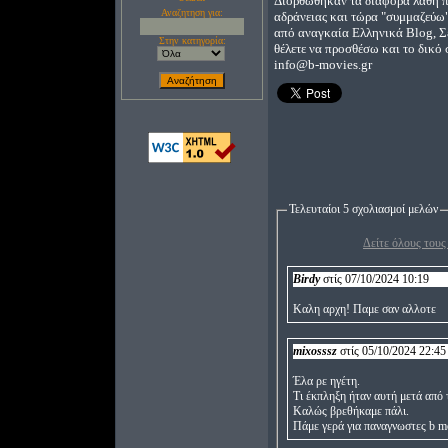
Διορθώθηκαν τα διάφορα λάθη π
Αναζητηση για:
αδράνειας και τώρα "συμμαζεύω"
από αναγκαία Ελληνικά Blog, Σε
Στην κατηγορία:
θέλετε να προσθέσω και το δικό σ
info@b-movies.gr
Τελευταίοι 5 σχολιασμοί μελών
Δείτε όλους τους
Birdy
στίς 07/10/2024 10:19
Καλη αρχη! Παμε σαν αλλοτε
mixosssz
στίς 05/10/2024 22:45
Έλα ρε ηγέτη.
Τι έκπληξη ήταν αυτή μετά από 
Καλώς βρεθήκαμε πάλι.
Πάμε γερά για παναγνωστες b m