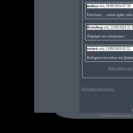
medusa
στίς 19/09/2024 07:59
Επιτέλους......καλώς ήρθες πάλι
Kroneberg
στίς 15/09/2024 22:
Χαίρομαι που επέστρεψες !
veriaris
στίς 13/09/2024 02:52
Καλημερα και καλως σας βρηκαμ
Δείτε όλους τους
Σχολιάστε αυτό το νέο.
Κ
© 2006-2026 b-movies.gr -