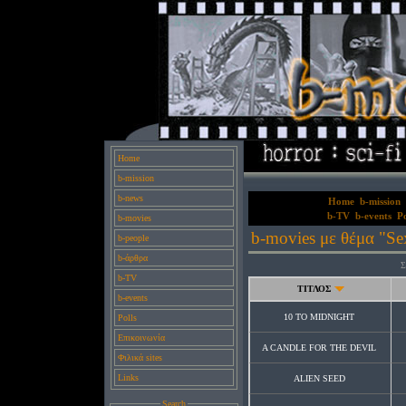
Home
b-mission
b-news
Home
b-mission
b-TV
b-events
Po
b-movies
b-movies με θέμα "Sex
b-people
b-άρθρα
Σ
b-TV
ΤΙΤΛΟΣ
b-events
10 TO MIDNIGHT
Polls
Επικοινωνία
A CANDLE FOR THE DEVIL
Φιλικά sites
Links
ALIEN SEED
Search