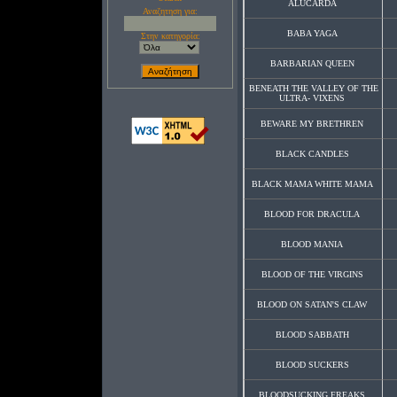
ALUCARDA
Αναζητηση για:
BABA YAGA
Στην κατηγορία:
BARBARIAN QUEEN
BENEATH THE VALLEY OF THE
ULTRA- VIXENS
BEWARE MY BRETHREN
BLACK CANDLES
BLACK MAMA WHITE MAMA
BLOOD FOR DRACULA
BLOOD MANIA
BLOOD OF THE VIRGINS
BLOOD ON SATAN'S CLAW
BLOOD SABBATH
BLOOD SUCKERS
BLOODSUCKING FREAKS