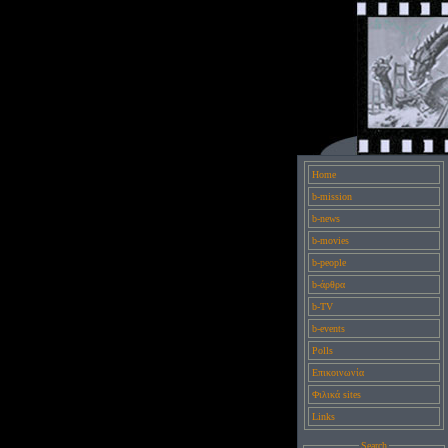
Home
b-mission
b-news
b-movies
b-people
b-άρθρα
b-TV
b-events
Polls
Επικοινωνία
Φιλικά sites
Links
Search