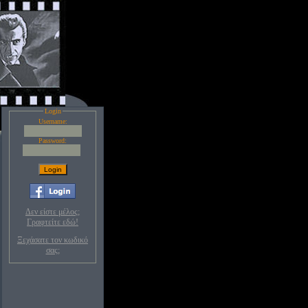
Login
Username:
Password:
Δεν είστε μέλος;
Γραφτείτε εδώ!
Ξεχάσατε τον κωδικό
σας;