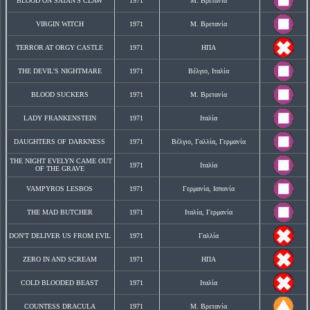
BLOOD ON SATAN'S CLAW
1971
Μ. Βρετανία
VIRGIN WITCH
1971
Μ. Βρετανία
TERROR AT ORGY CASTLE
1971
ΗΠΑ
THE DEVIL'S NIGHTMARE
1971
Βέλγιο, Ιταλία
BLOOD SUCKERS
1971
Μ. Βρετανία
LADY FRANKENSTEIN
1971
Ιταλία
DAUGHTERS OF DARKNESS
1971
Βέλγιο, Γαλλία, Γερμανία
THE NIGHT EVELYN CAME OUT
1971
Ιταλία
OF THE GRAVE
VAMPYROS LESBOS
1971
Γερμανία, Ισπανία
THE MAD BUTCHER
1971
Ιταλία, Γερμανία
DON'T DELIVER US FROM EVIL
1971
Γαλλία
ZERO IN AND SCREAM
1971
ΗΠΑ
COLD BLOODED BEAST
1971
Ιταλία
COUNTESS DRACULA
1971
Μ. Βρετανία