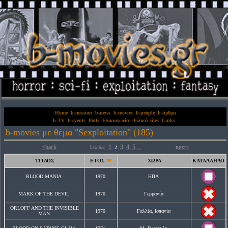
Home
b-mission
b-news
b-movies
b-people
b-άρθρα
b-TV
b-events
Polls
Επικοινωνία
Φιλικά sites
Links
b-movies με θέμα "Sexploitation" (185)
<back
1
,
,
3
,
4
,
5
...
next>
Σελίδες:
2
ΤΙΤΛΟΣ
ΕΤΟΣ
ΧΩΡΑ
ΚΑΤΑΛΛΗΛΟ
BLOOD MANIA
1970
ΗΠΑ
MARK OF THE DEVIL
1970
Γερμανία
ORLOFF AND THE INVISIBLE
1970
Γαλλία, Ισπανία
MAN