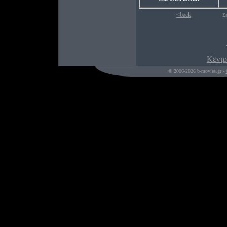
<back
Σε
Κεντρ
© 2006-2026 b-movies.gr -