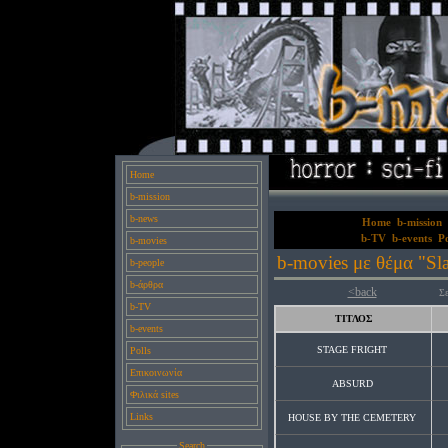
Home
b-mission
b-news
Home
b-mission
b-TV
b-events
Po
b-movies
b-movies με θέμα "Sla
b-people
b-άρθρα
<back
Σε
b-TV
ΤΙΤΛΟΣ
b-events
STAGE FRIGHT
Polls
Επικοινωνία
ABSURD
Φιλικά sites
Links
HOUSE BY THE CEMETERY
Search