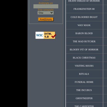
DEATH SMILED AT MURDER
Αναζητηση για:
FRANKENSTEIN 80
Στην κατηγορία:
COLD BLOODED BEAST
WAX MASK
BARON BLOOD
THE MAD BUTCHER
BLOODY PIT OF HORROR
BLACK CHRISTMAS
VISITING HOURS
RITUALS
FUNERAL HOME
THE INCUBUS
GHOSTKEEPER
THE CARPENTER